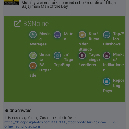
Mobility weiter stark, neue indische Freunde und Rajiv
Bajaj mein Man of the Day
BSNgine
Movin
Matri
Star/
Top/F
g
x
Rutsc
lop
Averages
h der
Diashows
Stunde
Umsa
„n“
Tages
Märkt
tz
Tage
sieger
e/
BS-
Top/Flop
/ verlierer
Indikatione
Hitpar
n
ade
Repor
ting
Days
Bildnachweis
1. Handschlag, Vertrag, Zusammenarbeit, Deal -
https://de.depositphotos.com/5507686/stock-photo-businessma...
-
>>
Öffnen auf photaq.com