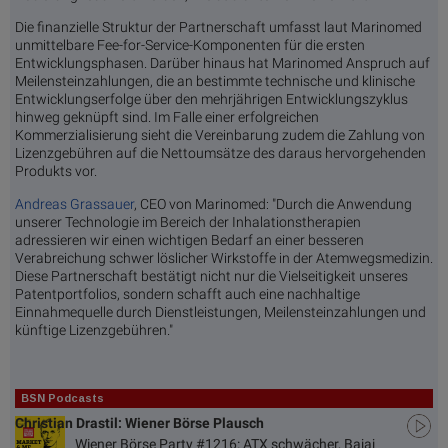
Die finanzielle Struktur der Partnerschaft umfasst laut Marinomed
unmittelbare Fee-for-Service-Komponenten für die ersten
Entwicklungsphasen. Darüber hinaus hat Marinomed Anspruch auf
Meilensteinzahlungen, die an bestimmte technische und klinische
Entwicklungserfolge über den mehrjährigen Entwicklungszyklus
hinweg geknüpft sind. Im Falle einer erfolgreichen
Kommerzialisierung sieht die Vereinbarung zudem die Zahlung von
Lizenzgebühren auf die Nettoumsätze des daraus hervorgehenden
Produkts vor.
Andreas Grassauer
, CEO von Marinomed: "Durch die Anwendung
unserer Technologie im Bereich der Inhalationstherapien
adressieren wir einen wichtigen Bedarf an einer besseren
Verabreichung schwer löslicher Wirkstoffe in der Atemwegsmedizin.
Diese Partnerschaft bestätigt nicht nur die Vielseitigkeit unseres
Patentportfolios, sondern schafft auch eine nachhaltige
Einnahmequelle durch Dienstleistungen, Meilensteinzahlungen und
künftige Lizenzgebühren."
BSN Podcasts
Christian Drastil: Wiener Börse Plausch
Wiener Börse Party #1216: ATX schwächer, Bajaj