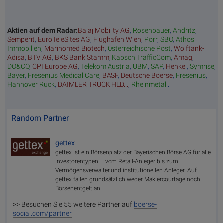
Aktien auf dem Radar:
Bajaj Mobility AG
,
Rosenbauer
,
Andritz
,
Semperit
,
EuroTeleSites AG
,
Flughafen Wien
,
Porr
,
SBO
,
Athos
Immobilien
,
Marinomed Biotech
,
Österreichische Post
,
Wolftank-
Adisa
,
BTV AG
,
BKS Bank Stamm
,
Kapsch TrafficCom
,
Amag
,
DO&CO
,
CPI Europe AG
,
Telekom Austria
,
UBM
,
SAP
,
Henkel
,
Symrise
,
Bayer
,
Fresenius Medical Care
,
BASF
,
Deutsche Boerse
,
Fresenius
,
Hannover Rück
,
DAIMLER TRUCK HLD...
,
Rheinmetall
.
Random Partner
gettex
gettex ist ein Börsenplatz der Bayerischen Börse AG für alle
Investorentypen – vom Retail-Anleger bis zum
Vermögensverwalter und institutionellen Anleger. Auf
gettex fallen grundsätzlich weder Maklercourtage noch
Börsenentgelt an.
>> Besuchen Sie 55 weitere Partner auf
boerse-
social.com/partner