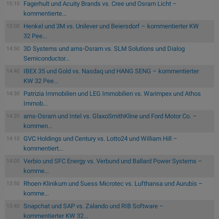
Fagerhult und Acuity Brands vs. Cree und Osram Licht –
15:10
kommentierte...
Henkel und 3M vs. Unilever und Beiersdorf – kommentierter KW
15:00
32 Pee...
3D Systems und ams-Osram vs. SLM Solutions und Dialog
14:50
Semiconductor...
IBEX 35 und Gold vs. Nasdaq und HANG SENG – kommentierter
14:40
KW 32 Pee...
Patrizia Immobilien und LEG Immobilien vs. Warimpex und Athos
14:30
Immob...
ams-Osram und Intel vs. GlaxoSmithKline und Ford Motor Co. –
14:20
kommen...
GVC Holdings und Century vs. Lotto24 und William Hill –
14:10
kommentiert...
Verbio und SFC Energy vs. Verbund und Ballard Power Systems –
14:00
komme...
Rhoen-Klinikum und Suess Microtec vs. Lufthansa und Aurubis –
13:50
komme...
Snapchat und SAP vs. Zalando und RIB Software –
13:40
kommentierter KW 32...