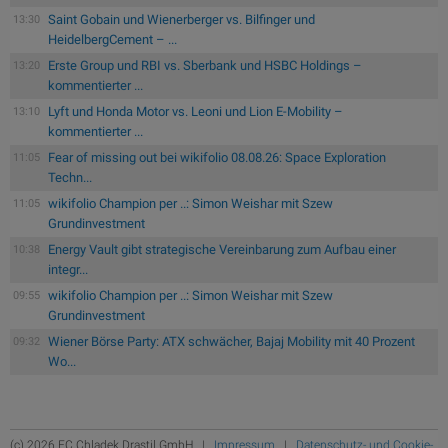
Saint Gobain und Wienerberger vs. Bilfinger und
13:30
HeidelbergCement – ...
Erste Group und RBI vs. Sberbank und HSBC Holdings –
13:20
kommentierter ...
Lyft und Honda Motor vs. Leoni und Lion E-Mobility –
13:10
kommentierter ...
Fear of missing out bei wikifolio 08.08.26: Space Exploration
11:05
Techn...
wikifolio Champion per ..: Simon Weishar mit Szew
11:05
Grundinvestment
Energy Vault gibt strategische Vereinbarung zum Aufbau einer
10:38
integr...
wikifolio Champion per ..: Simon Weishar mit Szew
09:55
Grundinvestment
Wiener Börse Party: ATX schwächer, Bajaj Mobility mit 40 Prozent
09:32
Wo...
(c) 2026 FC Chladek Drastil GmbH |
Impressum
|
Datenschutz- und Cookie-