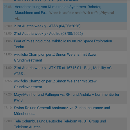
Verschmelzung von KI mit realen Systemen: Roboter,
07.08.
Maschinen und Fa...:
Wenn KI auf die reale Welt trifft: „Physical
AI...
21st Austria weekly - AT&S (04/08/2026)
13:00
21st Austria weekly - Addiko (03/08/2026)
12:00
Fear of missing out bei wikifolio 09.08.26: Space Exploration
11:05
Techn...
wikifolio Champion per ..: Simon Weishar mit Szew
11:05
Grundinvestment
21st Austria weekly - ATX TR at 16715.01 - Bajaj Mobility AG,
11:00
AT&S ...
wikifolio Champion per ..: Simon Weishar mit Szew
09:55
Grundinvestment
Mayr-Melnhof und Palfinger vs. RHI und Andritz – kommentierter
17:20
KW 3...
Swiss Re und Generali Assicuraz. vs. Zurich Insurance und
17:10
Münchener...
Tele Columbus und Deutsche Telekom vs. BT Group und
17:00
Telekom Austria...