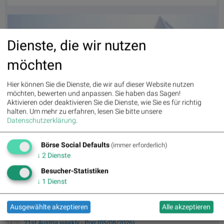
Dienste, die wir nutzen
möchten
Hier können Sie die Dienste, die wir auf dieser Website nutzen
möchten, bewerten und anpassen. Sie haben das Sagen!
Aktivieren oder deaktivieren Sie die Dienste, wie Sie es für richtig
halten.
Um mehr zu erfahren, lesen Sie bitte unsere
Datenschutzerklärung
.
Handschlag, Vertrag, Zusammenarbeit, Deal -
https://de.depositphotos.com/5507686/stock-photo-businessman-
Börse Social Defaults
(immer erforderlich)
partners-shaking-hands-with.html, (© https://depositphotos.com)
↓
2
Dienste
Besucher-Statistiken
↓
1
Dienst
21st Austria weekly - Austrian Post (07/08/2026)
16:00
Ausgewählte akzeptieren
Alle akzeptieren
21st Austria weekly - Kontron, Frequentis (06/08/2026)
15:00
21st Austria weekly - Porr (05/08/2026)
14:00