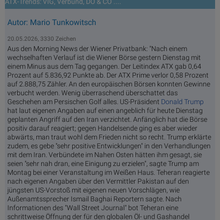
ATX-Trends: VIG, Verbund, DO & CO ....
Autor: Mario Tunkowitsch
20.05.2026, 3330 Zeichen
Aus den Morning News der Wiener Privatbank: "Nach einem
wechselhaften Verlauf ist die Wiener Börse gestern Dienstag mit
einem Minus aus dem Tag gegangen. Der Leitindex ATX gab 0,64
Prozent auf 5.836,92 Punkte ab. Der ATX Prime verlor 0,58 Prozent
auf 2.888,75 Zähler. An den europäischen Börsen konnten Gewinne
verbucht werden. Wenig überraschend überschattet das
Geschehen am Persischen Golf alles. US-Präsident
Donald Trump
hat laut eigenen Angaben auf einen angeblich für heute Dienstag
geplanten Angriff auf den Iran verzichtet. Anfänglich hat die Börse
positiv darauf reagiert; gegen Handelsende ging es aber wieder
abwärts, man traut wohl dem Frieden nicht so recht. Trump erklärte
zudem, es gebe "sehr positive Entwicklungen" in den Verhandlungen
mit dem Iran. Verbündete im Nahen Osten hätten ihm gesagt, sie
seien "sehr nah dran, eine Einigung zu erzielen", sagte Trump am
Montag bei einer Veranstaltung im Weißen Haus. Teheran reagierte
nach eigenen Angaben über den Vermittler Pakistan auf den
jüngsten US-Vorstoß mit eigenen neuen Vorschlägen, wie
Außenamtssprecher Ismail Baghai Reportern sagte. Nach
Informationen des "Wall Street Journal" bot Teheran eine
schrittweise Öffnung der für den globalen Öl- und Gashandel