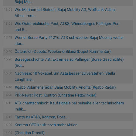
Bajaj Mo...
Wie Marinomed Biotech, Bajaj Mobility AG, Wolftank-Adisa,
18:05
Athos Imm...
Wie Österreichische Post, AT&S, Wienerberger, Palfinger, Porr
18:05
und B...
Wiener Börse Party #1216: ATX schwächer, Bajaj Mobility weiter
17:41
star...
Österreich-Depots: Weekend-Bilanz (Depot Kommentar)
15:40
Börsegeschichte 7.8.: Extremes zu Palfinger (Börse Geschichte)
15:20
(Bör...
Nachlese: 10 Vokabel, um Asta besser zu verstehen; Stella
15:00
Langthale...
#gabb Volumensradar: Bajaj Mobility, Andritz (#gabb Radar)
14:40
PIR-News: Post, Kontron (Christine Petzwinkler)
14:20
ATX charttechnisch: Kaufsignale bei beinahe allen technischem
14:15
Indik...
Fazits zu AT&S, Kontron, Post ...
14:12
Kontron-CEO kauft noch mehr Aktien
14:00
(Christian Drastil)
14:00