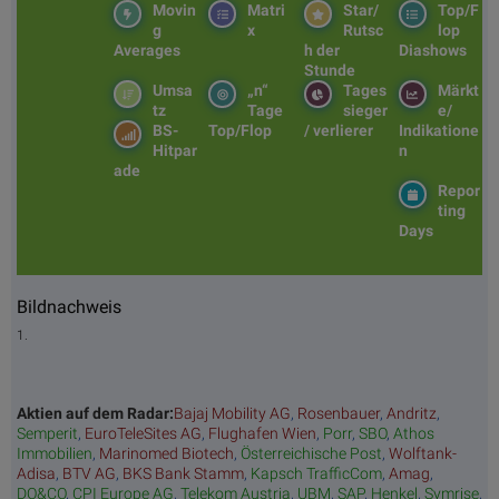
Movin
Matri
Star/
Top/F
g
x
Rutsc
lop
Averages
h der
Diashows
Stunde
Umsa
„n“
Tages
Märkt
tz
Tage
sieger
e/
BS-
Top/Flop
/ verlierer
Indikatione
Hitpar
n
ade
Repor
ting
Days
Bildnachweis
1.
Aktien auf dem Radar:
Bajaj Mobility AG
,
Rosenbauer
,
Andritz
,
Semperit
,
EuroTeleSites AG
,
Flughafen Wien
,
Porr
,
SBO
,
Athos
Immobilien
,
Marinomed Biotech
,
Österreichische Post
,
Wolftank-
Adisa
,
BTV AG
,
BKS Bank Stamm
,
Kapsch TrafficCom
,
Amag
,
DO&CO
,
CPI Europe AG
,
Telekom Austria
,
UBM
,
SAP
,
Henkel
,
Symrise
,