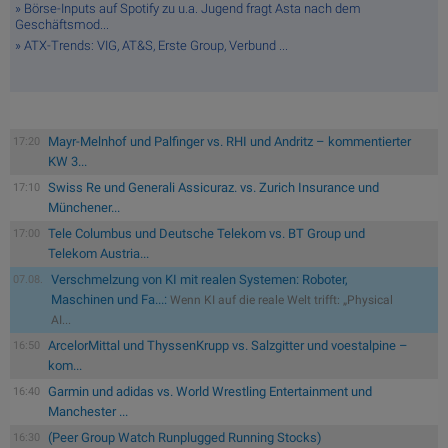
» Börse-Inputs auf Spotify zu u.a. Jugend fragt Asta nach dem
Geschäftsmod...
» ATX-Trends: VIG, AT&S, Erste Group, Verbund ...
Mayr-Melnhof und Palfinger vs. RHI und Andritz – kommentierter
17:20
KW 3...
Swiss Re und Generali Assicuraz. vs. Zurich Insurance und
17:10
Münchener...
Tele Columbus und Deutsche Telekom vs. BT Group und
17:00
Telekom Austria...
Verschmelzung von KI mit realen Systemen: Roboter,
07.08.
Maschinen und Fa...:
Wenn KI auf die reale Welt trifft: „Physical
AI...
ArcelorMittal und ThyssenKrupp vs. Salzgitter und voestalpine –
16:50
kom...
Garmin und adidas vs. World Wrestling Entertainment und
16:40
Manchester ...
(Peer Group Watch Runplugged Running Stocks)
16:30