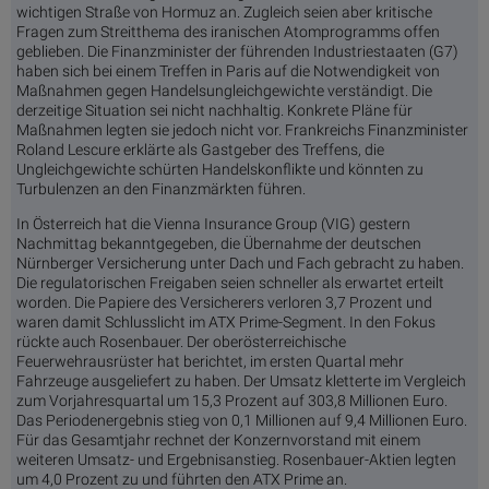
wichtigen Straße von Hormuz an. Zugleich seien aber kritische
Fragen zum Streitthema des iranischen Atomprogramms offen
geblieben. Die Finanzminister der führenden Industriestaaten (G7)
haben sich bei einem Treffen in Paris auf die Notwendigkeit von
Maßnahmen gegen Handelsungleichgewichte verständigt. Die
derzeitige Situation sei nicht nachhaltig. Konkrete Pläne für
Maßnahmen legten sie jedoch nicht vor. Frankreichs Finanzminister
Roland Lescure erklärte als Gastgeber des Treffens, die
Ungleichgewichte schürten Handelskonflikte und könnten zu
Turbulenzen an den Finanzmärkten führen.
In Österreich hat die Vienna Insurance Group (VIG) gestern
Nachmittag bekanntgegeben, die Übernahme der deutschen
Nürnberger Versicherung unter Dach und Fach gebracht zu haben.
Die regulatorischen Freigaben seien schneller als erwartet erteilt
worden. Die Papiere des Versicherers verloren 3,7 Prozent und
waren damit Schlusslicht im ATX Prime-Segment. In den Fokus
rückte auch Rosenbauer. Der oberösterreichische
Feuerwehrausrüster hat berichtet, im ersten Quartal mehr
Fahrzeuge ausgeliefert zu haben. Der Umsatz kletterte im Vergleich
zum Vorjahresquartal um 15,3 Prozent auf 303,8 Millionen Euro.
Das Periodenergebnis stieg von 0,1 Millionen auf 9,4 Millionen Euro.
Für das Gesamtjahr rechnet der Konzernvorstand mit einem
weiteren Umsatz- und Ergebnisanstieg. Rosenbauer-Aktien legten
um 4,0 Prozent zu und führten den ATX Prime an.