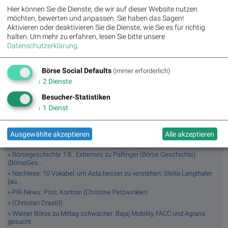
Hier können Sie die Dienste, die wir auf dieser Website nutzen
möchten, bewerten und anpassen. Sie haben das Sagen!
Aktivieren oder deaktivieren Sie die Dienste, wie Sie es für richtig
halten.
Um mehr zu erfahren, lesen Sie bitte unsere
Datenschutzerklärung
.
Börse Social Defaults
(immer erforderlich)
↓
2
Dienste
Latest Blogs
Besucher-Statistiken
» Wiener Börse Party: ATX schwächer, Bajaj Mobility mit 40 Prozent
↓
1
Dienst
Wochenp...
» Wiener Börse Party #1216: ATX schwächer, Bajaj Mobility weiter stark,
ne...
Ausgewählte akzeptieren
Alle akzeptieren
» Österreich-Depots: Weekend-Bilanz (Depot Kommentar)
» Börsegeschichte 7.8.: Extremes zu Palfinger (Börse Geschichte)
(BörseGes...
» Nachlese: 10 Vokabel, um Asta besser zu verstehen; Stella Langthaler
(au...
» PIR-News: Post, Kontron (Christine Petzwinkler)
» (Christian Drastil)
» Wiener Börse zu Mittag schwächer: Bajaj Mobility, FACC und Agrana
gesucht