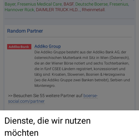
Bayer
,
Fresenius Medical Care
,
BASF
,
Deutsche Boerse
,
Fresenius
,
Hannover Rück
,
DAIMLER TRUCK HLD...
,
Rheinmetall
.
Random Partner
Addiko Group
Die Addiko Gruppe besteht aus der Addiko Bank AG, der
österreichischen Mutterbank mit Sitz in Wien (Österreich),
die an der Wiener Börse notiert und sechs Tochterbanken,
die in fünf CSEE-Ländern registriert, konzessioniert und
tätig sind: Kroatien, Slowenien, Bosnien & Herzegowina
(wo die Addiko Gruppe zwei Banken betreibt), Serbien und
Montenegro.
>> Besuchen Sie 55 weitere Partner auf
boerse-
social.com/partner
Dienste, die wir nutzen
möchten