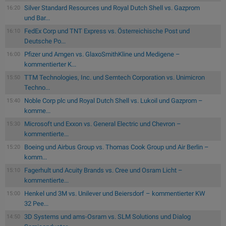
Silver Standard Resources und Royal Dutch Shell vs. Gazprom
16:20
und Bar...
FedEx Corp und TNT Express vs. Österreichische Post und
16:10
Deutsche Po...
Pfizer und Amgen vs. GlaxoSmithKline und Medigene –
16:00
kommentierter K...
TTM Technologies, Inc. und Semtech Corporation vs. Unimicron
15:50
Techno...
Noble Corp plc und Royal Dutch Shell vs. Lukoil und Gazprom –
15:40
komme...
Microsoft und Exxon vs. General Electric und Chevron –
15:30
kommentierte...
Boeing und Airbus Group vs. Thomas Cook Group und Air Berlin –
15:20
komm...
Fagerhult und Acuity Brands vs. Cree und Osram Licht –
15:10
kommentierte...
Henkel und 3M vs. Unilever und Beiersdorf – kommentierter KW
15:00
32 Pee...
3D Systems und ams-Osram vs. SLM Solutions und Dialog
14:50