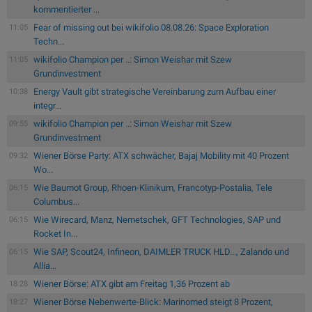
kommentierter ...
Fear of missing out bei wikifolio 08.08.26: Space Exploration
11:05
Techn...
wikifolio Champion per ..: Simon Weishar mit Szew
11:05
Grundinvestment
Energy Vault gibt strategische Vereinbarung zum Aufbau einer
10:38
integr...
wikifolio Champion per ..: Simon Weishar mit Szew
09:55
Grundinvestment
Wiener Börse Party: ATX schwächer, Bajaj Mobility mit 40 Prozent
09:32
Wo...
Wie Baumot Group, Rhoen-Klinikum, Francotyp-Postalia, Tele
06:15
Columbus...
Wie Wirecard, Manz, Nemetschek, GFT Technologies, SAP und
06:15
Rocket In...
Wie SAP, Scout24, Infineon, DAIMLER TRUCK HLD..., Zalando und
06:15
Allia...
Wiener Börse: ATX gibt am Freitag 1,36 Prozent ab
18:28
Wiener Börse Nebenwerte-Blick: Marinomed steigt 8 Prozent,
18:27