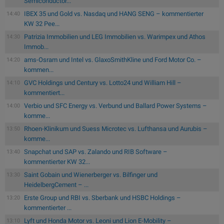
Semiconductor...
IBEX 35 und Gold vs. Nasdaq und HANG SENG – kommentierter
14:40
KW 32 Pee...
Patrizia Immobilien und LEG Immobilien vs. Warimpex und Athos
14:30
Immob...
ams-Osram und Intel vs. GlaxoSmithKline und Ford Motor Co. –
14:20
kommen...
GVC Holdings und Century vs. Lotto24 und William Hill –
14:10
kommentiert...
Verbio und SFC Energy vs. Verbund und Ballard Power Systems –
14:00
komme...
Rhoen-Klinikum und Suess Microtec vs. Lufthansa und Aurubis –
13:50
komme...
Snapchat und SAP vs. Zalando und RIB Software –
13:40
kommentierter KW 32...
Saint Gobain und Wienerberger vs. Bilfinger und
13:30
HeidelbergCement – ...
Erste Group und RBI vs. Sberbank und HSBC Holdings –
13:20
kommentierter ...
Lyft und Honda Motor vs. Leoni und Lion E-Mobility –
13:10