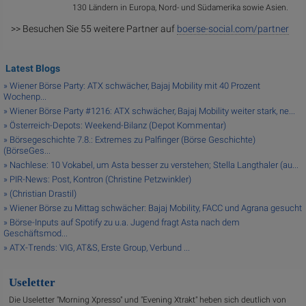
130 Ländern in Europa, Nord- und Südamerika sowie Asien.
>> Besuchen Sie 55 weitere Partner auf
boerse-social.com/partner
Latest Blogs
» Wiener Börse Party: ATX schwächer, Bajaj Mobility mit 40 Prozent
Wochenp...
» Wiener Börse Party #1216: ATX schwächer, Bajaj Mobility weiter stark, ne...
» Österreich-Depots: Weekend-Bilanz (Depot Kommentar)
» Börsegeschichte 7.8.: Extremes zu Palfinger (Börse Geschichte)
(BörseGes...
» Nachlese: 10 Vokabel, um Asta besser zu verstehen; Stella Langthaler (au...
» PIR-News: Post, Kontron (Christine Petzwinkler)
» (Christian Drastil)
» Wiener Börse zu Mittag schwächer: Bajaj Mobility, FACC und Agrana gesucht
» Börse-Inputs auf Spotify zu u.a. Jugend fragt Asta nach dem
Geschäftsmod...
» ATX-Trends: VIG, AT&S, Erste Group, Verbund ...
Useletter
Die Useletter "Morning Xpresso" und "Evening Xtrakt" heben sich deutlich von