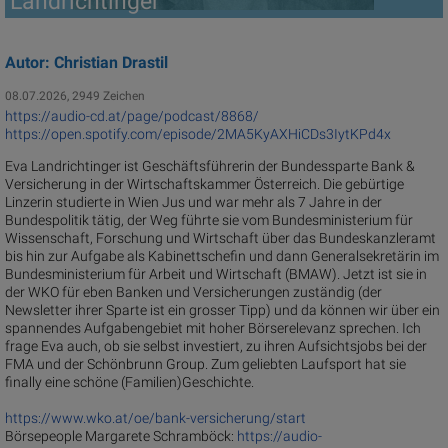
Landrichtinger
Autor: Christian Drastil
08.07.2026, 2949 Zeichen
https://audio-cd.at/page/podcast/8868/
https://open.spotify.com/episode/2MA5KyAXHiCDs3IytKPd4x
Eva Landrichtinger ist Geschäftsführerin der Bundessparte Bank &
Versicherung in der Wirtschaftskammer Österreich. Die gebürtige
Linzerin studierte in Wien Jus und war mehr als 7 Jahre in der
Bundespolitik tätig, der Weg führte sie vom Bundesministerium für
Wissenschaft, Forschung und Wirtschaft über das Bundeskanzleramt
bis hin zur Aufgabe als Kabinettschefin und dann Generalsekretärin im
Bundesministerium für Arbeit und Wirtschaft (BMAW). Jetzt ist sie in
der WKO für eben Banken und Versicherungen zuständig (der
Newsletter ihrer Sparte ist ein grosser Tipp) und da können wir über ein
spannendes Aufgabengebiet mit hoher Börserelevanz sprechen. Ich
frage Eva auch, ob sie selbst investiert, zu ihren Aufsichtsjobs bei der
FMA und der Schönbrunn Group. Zum geliebten Laufsport hat sie
finally eine schöne (Familien)Geschichte.
https://www.wko.at/oe/bank-versicherung/start
Börsepeople Margarete Schramböck:
https://audio-