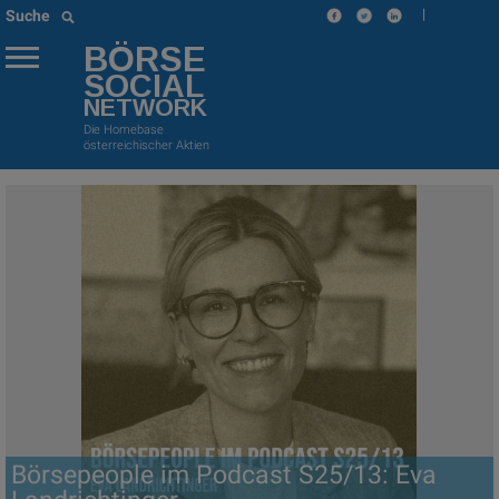
|
Suche
BÖRSE
SOCIAL
NETWORK
Die Homebase
österreichischer Aktien
Börsepeople im Podcast S25/13: Eva