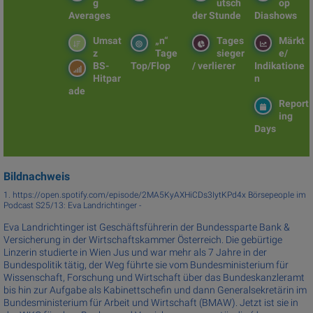
g
utsch
op
Averages
der Stunde
Diashows
Umsat
„n“
Tages
Märkt
z
Tage
sieger
e/
BS-
Top/Flop
/ verlierer
Indikatione
Hitpar
n
ade
Report
ing
Days
Bildnachweis
1. https://open.spotify.com/episode/2MA5KyAXHiCDs3IytKPd4x Börsepeople im
Podcast S25/13: Eva Landrichtinger -
Eva Landrichtinger ist Geschäftsführerin der Bundessparte Bank &
Versicherung in der Wirtschaftskammer Österreich. Die gebürtige
Linzerin studierte in Wien Jus und war mehr als 7 Jahre in der
Bundespolitik tätig, der Weg führte sie vom Bundesministerium für
Wissenschaft, Forschung und Wirtschaft über das Bundeskanzleramt
bis hin zur Aufgabe als Kabinettschefin und dann Generalsekretärin im
Bundesministerium für Arbeit und Wirtschaft (BMAW). Jetzt ist sie in