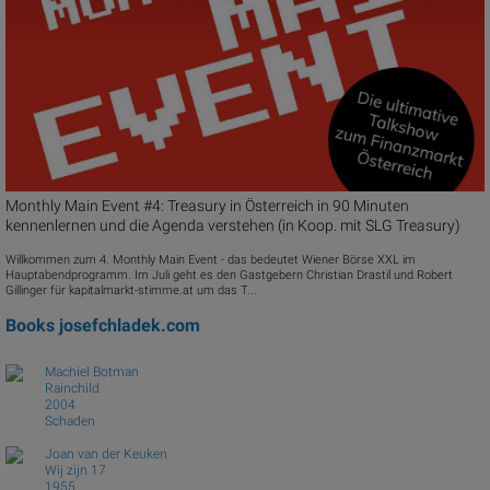
Monthly Main Event #4: Treasury in Österreich in 90 Minuten
kennenlernen und die Agenda verstehen (in Koop. mit SLG Treasury)
Willkommen zum 4. Monthly Main Event - das bedeutet Wiener Börse XXL im
Hauptabendprogramm. Im Juli geht es den Gastgebern Christian Drastil und Robert
Gillinger für kapitalmarkt-stimme.at um das T...
Books
josefchladek.com
Machiel Botman
Rainchild
2004
Schaden
Joan van der Keuken
Wij zijn 17
1955