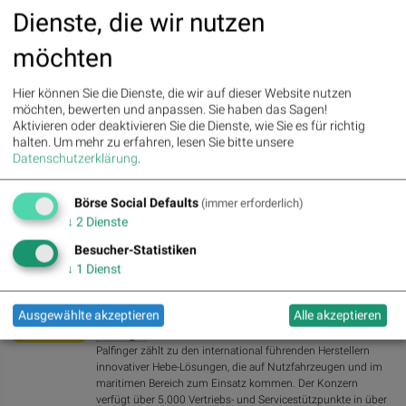
aktualisiert.
Dienste, die wir nutzen
Bewertungen bei Apple (oder auch Spotify) machen mir Freude:
möchten
http://www.audio-cd.at/spotify
,
http://www.audio-cd.at/apple
.
>> Öffnen auf photaq.com
Hier können Sie die Dienste, die wir auf dieser Website nutzen
möchten, bewerten und anpassen. Sie haben das Sagen!
Aktivieren oder deaktivieren Sie die Dienste, wie Sie es für richtig
Aktien auf dem Radar:
Bajaj Mobility AG
,
Rosenbauer
,
Andritz
,
halten.
Um mehr zu erfahren, lesen Sie bitte unsere
Semperit
,
EuroTeleSites AG
,
Flughafen Wien
,
Porr
,
SBO
,
Athos
Datenschutzerklärung
.
Immobilien
,
Marinomed Biotech
,
Österreichische Post
,
Wolftank-Adisa
,
BTV AG
,
BKS Bank Stamm
,
Kapsch TrafficCom
,
Amag
,
DO&CO
,
CPI
Europe AG
,
Telekom Austria
,
UBM
,
SAP
,
Henkel
,
Symrise
,
Bayer
,
Börse Social Defaults
(immer erforderlich)
Fresenius Medical Care
,
BASF
,
Deutsche Boerse
,
Fresenius
,
Hannover
↓
2
Dienste
Rück
,
DAIMLER TRUCK HLD...
,
Rheinmetall
.
Besucher-Statistiken
↓
1
Dienst
Random Partner
Ausgewählte akzeptieren
Alle akzeptieren
Palfinger
Palfinger zählt zu den international führenden Herstellern
innovativer Hebe-Lösungen, die auf Nutzfahrzeugen und im
maritimen Bereich zum Einsatz kommen. Der Konzern
verfügt über 5.000 Vertriebs- und Servicestützpunkte in über