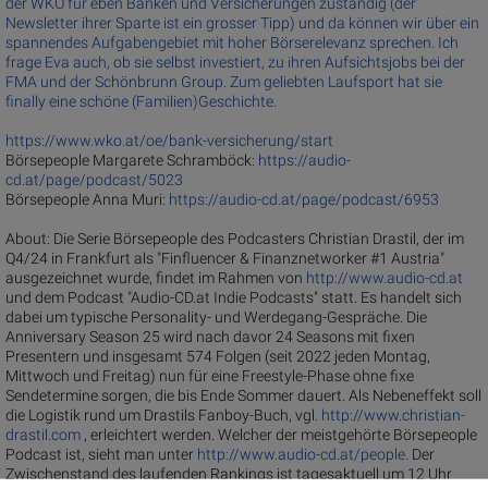
der WKO für eben Banken und Versicherungen zuständig (der
Newsletter ihrer Sparte ist ein grosser Tipp) und da können wir über ein
spannendes Aufgabengebiet mit hoher Börserelevanz sprechen. Ich
frage Eva auch, ob sie selbst investiert, zu ihren Aufsichtsjobs bei der
FMA und der Schönbrunn Group. Zum geliebten Laufsport hat sie
finally eine schöne (Familien)Geschichte.
https://www.wko.at/oe/bank-versicherung/start
Börsepeople Margarete Schramböck:
https://audio-
cd.at/page/podcast/5023
Börsepeople Anna Muri:
https://audio-cd.at/page/podcast/6953
About: Die Serie Börsepeople des Podcasters Christian Drastil, der im
Q4/24 in Frankfurt als "Finfluencer & Finanznetworker #1 Austria"
ausgezeichnet wurde, findet im Rahmen von
http://www.audio-cd.at
und dem Podcast "Audio-CD.at Indie Podcasts" statt. Es handelt sich
dabei um typische Personality- und Werdegang-Gespräche. Die
Anniversary Season 25 wird nach davor 24 Seasons mit fixen
Presentern und insgesamt 574 Folgen (seit 2022 jeden Montag,
Mittwoch und Freitag) nun für eine Freestyle-Phase ohne fixe
Sendetermine sorgen, die bis Ende Sommer dauert. Als Nebeneffekt soll
die Logistik rund um Drastils Fanboy-Buch, vgl.
http://www.christian-
drastil.com
, erleichtert werden. Welcher der meistgehörte Börsepeople
Podcast ist, sieht man unter
http://www.audio-cd.at/people.
Der
Zwischenstand des laufenden Rankings ist tagesaktuell um 12 Uhr