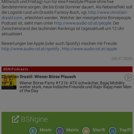
Mittwoch und Freitag) nun für eine Freestyle-Phase ohne fixe
Sendetermine sorgen, die bis Ende Sommer dauert. Als Nebeneffekt soll
die Logistik rund um Drastils Fanboy-Buch, vgl.
http://www.christian-
drastil.com
, erleichtert werden. Welcher der meistgehörte Börsepeople
Podcast ist, sieht man unter
http://www.audio-cd.at/people.
Der
Zwischenstand des laufenden Rankings ist tagesaktuell um 12 Uhr
aktualisiert.
Bewertungen bei Apple (oder auch Spotify) machen mir Freude:
http://www.audio-cd.at/spotify
,
http://www.audio-cd.at/apple
.
(08.07.2026)
BSN Podcasts
Christian Drastil: Wiener Börse Plausch
Wiener Börse Party #1216: ATX schwächer, Bajaj Mobility
weiter stark, neue indische Freunde und Rajiv Bajaj mein Man
of the Day
BSNgine
Movin
Matrix
Star/R
Top/Fl