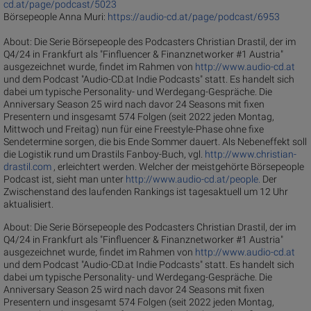
cd.at/page/podcast/5023
Börsepeople Anna Muri:
https://audio-cd.at/page/podcast/6953
About: Die Serie Börsepeople des Podcasters Christian Drastil, der im
Q4/24 in Frankfurt als "Finfluencer & Finanznetworker #1 Austria"
ausgezeichnet wurde, findet im Rahmen von
http://www.audio-cd.at
und dem Podcast "Audio-CD.at Indie Podcasts" statt. Es handelt sich
dabei um typische Personality- und Werdegang-Gespräche. Die
Anniversary Season 25 wird nach davor 24 Seasons mit fixen
Presentern und insgesamt 574 Folgen (seit 2022 jeden Montag,
Mittwoch und Freitag) nun für eine Freestyle-Phase ohne fixe
Sendetermine sorgen, die bis Ende Sommer dauert. Als Nebeneffekt soll
die Logistik rund um Drastils Fanboy-Buch, vgl.
http://www.christian-
drastil.com
, erleichtert werden. Welcher der meistgehörte Börsepeople
Podcast ist, sieht man unter
http://www.audio-cd.at/people.
Der
Zwischenstand des laufenden Rankings ist tagesaktuell um 12 Uhr
aktualisiert.
About: Die Serie Börsepeople des Podcasters Christian Drastil, der im
Q4/24 in Frankfurt als "Finfluencer & Finanznetworker #1 Austria"
ausgezeichnet wurde, findet im Rahmen von
http://www.audio-cd.at
und dem Podcast "Audio-CD.at Indie Podcasts" statt. Es handelt sich
dabei um typische Personality- und Werdegang-Gespräche. Die
Anniversary Season 25 wird nach davor 24 Seasons mit fixen
Presentern und insgesamt 574 Folgen (seit 2022 jeden Montag,