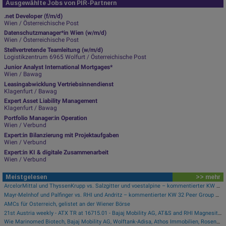
Ausgewählte Jobs von PIR-Partnern
.net Developer (f/m/d)
Wien / Österreichische Post
Datenschutzmanager*in Wien (w/m/d)
Wien / Österreichische Post
Stellvertretende Teamleitung (w/m/d)
Logistikzentrum 6965 Wolfurt / Österreichische Post
Junior Analyst International Mortgages*
Wien / Bawag
Leasingabwicklung Vertriebsinnendienst
Klagenfurt / Bawag
Expert Asset Liability Management
Klagenfurt / Bawag
Portfolio Manager:in Operation
Wien / Verbund
Expert:in Bilanzierung mit Projektaufgaben
Wien / Verbund
Expert:in KI & digitale Zusammenarbeit
Wien / Verbund
Meistgelesen
>> mehr
ArcelorMittal und ThyssenKrupp vs. Salzgitter und voestalpine – kommentierter KW 32 Peer Group Watch Stahl
Mayr-Melnhof und Palfinger vs. RHI und Andritz – kommentierter KW 32 Peer Group Watch Zykliker Österreich
AMCs für Österreich, gelistet an der Wiener Börse
21st Austria weekly - ATX TR at 16715.01 - Bajaj Mobility AG, AT&S and RHI Magnesita best-performing, Österreichische Post with weakest performance (08/08/2026)
Wie Marinomed Biotech, Bajaj Mobility AG, Wolftank-Adisa, Athos Immobilien, Rosenbauer und Telekom Austria für Gesprächsstoff in Österreich sorgten