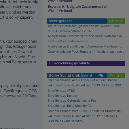
Wien / Verbund
nkarte ist mehrfarbig
ehäuse besteht aus
Expert:in KI & digitale Zusammenarbeit
Wien / Verbund
asse 5 und es werden
ltra so konzipiert,
Meistgelesen
>> mehr
AMCs für Österreich, gelistet an der Wiener Börse
C.I.R.A.-Jahreskonferenz 2016
Analysten zu Kontron: "Q2 stärkt unser Vertrauen in die verbesserte operative Qualität"
truktur ausgeglichen
Kontron-Vorstände kaufen zu
tigt, das Glasgehäuse
Analysten zu Erste Group: "Überlegene Marktpositionierung nicht im Bewertungsniveau reflektiert"
 unnötiges Gewicht.
Österreichische Post: Umsatz im Halbjahr gestiegen, Ergebnis rückläufig
 bis zur Nacht. Eine
n bei Bergtouren in
PIR-Zeichnungsprodukte
Börse Social Club Board
>> mehr
Star der Stunde: AT&S 1.59%, Rutsch der Stunde: Bajaj Mobility AG -5.77%
isplay bleibt permanent
wikifolio-Trades Austro-Aktien 12-13: AT&S(3), DO&CO(1), VIG(1), Kontron(1)
ren Zweifrequenz-GPS,
Smeilinho zu AT&S
üblicherweise 30 Tage,
Smeilinho zu Kontron
Smeilinho zu Österreichische Post
Smeilinho zu Bajaj Mobility AG
Star der Stunde: Porr 1.05%, Rutsch der Stunde: Bajaj Mobility AG -1.02%
wikifolio-Trades Austro-Aktien 11-12: Kontron(1)
BSN Vola-Event Scout24