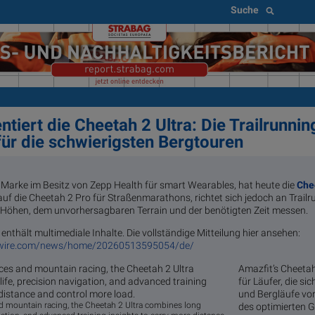
Suche
tiert die Cheetah 2 Ultra: Die Trailrunnin
ür die schwierigsten Bergtouren
e Marke im Besitz von Zepp Health für smart Wearables, hat heute die
Che
auf die Cheetah 2 Pro für Straßenmarathons, richtet sich jedoch an Trailru
öhen, dem unvorhersagbaren Terrain und der benötigten Zeit messen.
enthält multimediale Inhalte. Die vollständige Mitteilung hier ansehen:
swire.com/news/home/20260513595054/de/
Amazfit’s Cheetah
für Läufer, die si
und Bergläufe vor
and mountain racing, the Cheetah 2 Ultra combines long
des optimierten 