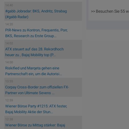
14:40
>> Besuchen Sie 55 w
#gabb Jobradar: BKS, Andritz, Strabag
(#gabb Radar)
14:20
PIR-News zu Kontron, Frequentis, Porr,
BKS, Research zu Erste Group...
14:02
ATX steuert auf das 28. Rekordhoch
heuer zu , Bajaj Mobility top (P...
14:00
Riskified und Marqeta gehen eine
Partnerschaft ein, um die Autorisi...
13:55
Corpay Cross-Border zum offiziellen FX-
Partner von Ultimate Sevens ...
12:59
Wiener Börse Party #1215: ATX fester,
Bajaj Mobility Aktie der Stun...
12:38
Wiener Börse zu Mittag stärker: Bajaj