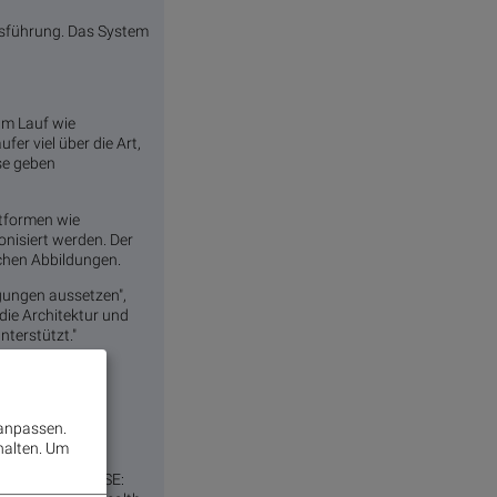
Ausführung. Das System
zum Lauf wie
er viel über die Art,
se geben
ttformen wie
onisiert werden. Der
chen Abbildungen.
ngungen aussetzen",
die Architektur und
nterstützt."
bar.
 anpassen.
halten.
Um
 Zepp Health (NYSE: