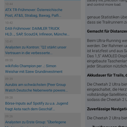
battery life, precision nav
10:44
and control more load.
ATX TR-Frühmover: Österreichische
Post, AT&S, Strabag, Bawag, Palfi...
genaue Statistiken übe
dass sie Trailrunnern 
10:42
DAX-Frühmover: DAIMLER TRUCK
Gemacht für Distanzen,
HLD..., SAP, Scout24, Infineon, Münche...
Beim Ultra-Running we
10:41
werden. Der Rahmen und
Analysten zu Kontron: "Q2 stärkt unser
ist kratzfest und aus 
Vertrauen in die verbesserte...
Das 1,5" AMOLED Displa
09:55
eingebaute Taschenlam
jeder Situation nützlich
wikifolio Champion per ..: Simon
Weishar mit Szew Grundinvestment
Akkudauer für Trails, 
09:39
Die Cheetah 2 Ultra bi
Aurubis am schwächsten (Peer Group
eingeschaltet, die He
Watch Deutsche Nebenwerte powere...
vollständige Satelliten
09:28
sodass die Cheetah 2 U
Börse-Inputs auf Spotify zu u.a. Jugend
Zuverlässige Navigati
fragt Asta nach dem Geschäf...
09:26
Die Cheetah 2 Ultra bi
Analysten zu Erste Group: "Überlegene