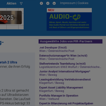
Impressum
|
Cookies
Aktien ▽
NEU
g-
Ausgewählte Jobs von PIR-Partnern
.net Developer (f/m/d)
Wien / Österreichische Post
Datenschutzmanager*in Wien (w/m/d)
Wien / Österreichische Post
etah 2 Ultra
Stellvertretende Teamleitung (w/m/d)
nner, die ihren Erfolg
Logistikzentrum 6965 Wolfurt / Österreichische Post
Junior Analyst International Mortgages*
Wien / Bawag
Leasingabwicklung Vertriebsinnendienst
Klagenfurt / Bawag
Expert Asset Liability Management
 2 Ultra ist gemacht
Klagenfurt / Bawag
ch auf Ultradistanzen
Portfolio Manager:in Operation
bereiten. Die Laufzeit
Wien / Verbund
GPS-Akkus beträgt 33
Expert:in Bilanzierung mit Projektaufgaben