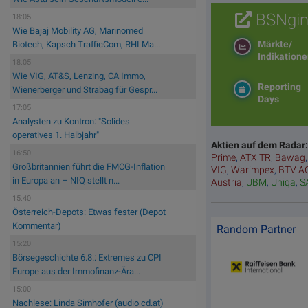
BSNgin
18:05
Wie Bajaj Mobility AG, Marinomed
Märkte/
Biotech, Kapsch TrafficCom, RHI Ma...
Indikation
18:05
Wie VIG, AT&S, Lenzing, CA Immo,
Reporting
Wienerberger und Strabag für Gespr...
Days
17:05
Analysten zu Kontron: "Solides
operatives 1. Halbjahr"
Aktien auf dem Radar
16:50
Prime
,
ATX TR
,
Bawag
Großbritannien führt die FMCG-Inflation
VIG
,
Warimpex
,
BTV A
in Europa an – NIQ stellt n...
Austria
,
UBM
,
Uniqa
,
S
15:40
Österreich-Depots: Etwas fester (Depot
Kommentar)
Random Partner
15:20
Börsegeschichte 6.8.: Extremes zu CPI
Europe aus der Immofinanz-Ära...
15:00
Nachlese: Linda Simhofer (audio cd.at)