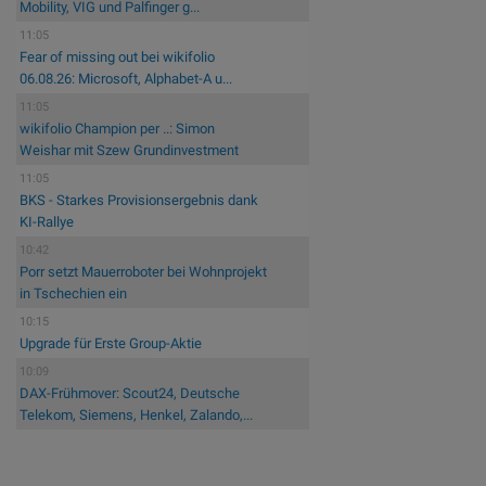
Mobility, VIG und Palfinger g...
11:05
Fear of missing out bei wikifolio
06.08.26: Microsoft, Alphabet-A u...
11:05
wikifolio Champion per ..: Simon
Weishar mit Szew Grundinvestment
11:05
BKS - Starkes Provisionsergebnis dank
KI-Rallye
10:42
Porr setzt Mauerroboter bei Wohnprojekt
in Tschechien ein
10:15
Upgrade für Erste Group-Aktie
10:09
DAX-Frühmover: Scout24, Deutsche
Telekom, Siemens, Henkel, Zalando,...