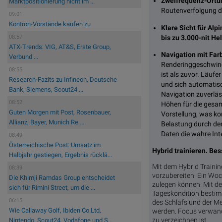
Zweifrequenz-Ortun
Marktpositionierung nicht im ...
Routenverfolgung du
09:01
Kontron-Vorstände kaufen zu
Klare Sicht für Alp
bis zu 3.000-nit He
08:57
ATX-Trends: VIG, AT&S, Erste Group,
Navigation mit Far
Verbund ...
Renderinggeschwindig
08:55
ist als zuvor. Läuf
Research-Fazits zu Infineon, Deutsche
und sich automatisc
Bank, Siemens, Scout24 ...
Navigation zuverläs
08:52
Höhen für die gesam
Guten Morgen mit Post, Rosenbauer,
Vorstellung, was ko
Allianz, Bayer, Munich Re ...
Belastung durch den
Daten die wahre Inte
08:49
Österreichische Post: Umsatz im
Hybrid trainieren. Bes
Halbjahr gestiegen, Ergebnis rücklä...
Mit dem Hybrid Trainin
08:39
vorzubereiten. Ein Woc
Die Khimji Ramdas Group entscheidet
zulegen können. Mit d
sich für Rimini Street, um die ...
Tageskondition bestim
06:15
des Schlafs und der Me
Wie Callaway Golf, Ibiden Co.Ltd,
werden. Focus verwande
zu verzeichnen ist.
Nintendo, Scout24, Vodafone und S...