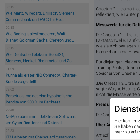
06:15
Cheetah 2 Ultra hält j
Wie Manz, Wirecard, Drillisch, Siemens,
reflektiert, wie Läufer
Commerzbank und FACC für Ge...
Messwerte für die Def
06:15
Wie Boeing, salesforce.com, Walt
Die Cheetah 2 Ultra üb
Laktatschwelle, Laufkr
Disney, Goldman Sachs, Chevron und...
wie sie sich bewegen 
06:15
biomechanische Hinweis
Wie Deutsche Telekom, Scout24,
Siemens, Henkel, Rheinmetall und Zal...
Für diejenigen, die ge
TrainingPeaks, Runna o
01:09
Speicher von Cheetah 
Purina als erster NIQ ConnectAI Charter-
Kunde vorgestellt
„Die Cheetah 2 Ultra i
sagte Wayne Huang, CEO
23:02
nicht die Masse verfein
Perpetuals meldet eine hypothetische
Rendite von 380 % im Backtest ...
Preis und Verfügbarke
Dienst
22:48
Die Cheetah 2 Ultra is
NetApp übernimmt JetStream Software,
Hier können S
um Cyber-Resilienz und Datensi...
Über Amazfit
Sie haben das 
22:33
mehr zu erfah
Amazfit, ein weltweiter
LTM arbeitet mit Chainguard zusammen,