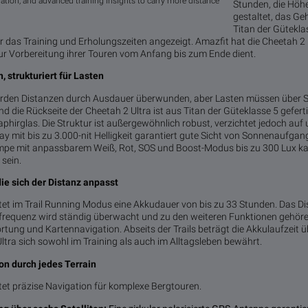
igation, and advanced training insights to carry more distance
Stunden, die Höhe
gestaltet, das G
Titan der Gütekl
r das Training und Erholungszeiten angezeigt. Amazfit hat die Cheetah 2 U
zur Vorbereitung ihrer Touren vom Anfang bis zum Ende dient.
 strukturiert für Lasten
rden Distanzen durch Ausdauer überwunden, aber Lasten müssen über S
 die Rückseite der Cheetah 2 Ultra ist aus Titan der Güteklasse 5 gefer
Saphirglas. Die Struktur ist außergewöhnlich robust, verzichtet jedoch auf
y mit bis zu 3.000-nit Helligkeit garantiert gute Sicht von Sonnenaufgang
pe mit anpassbarem Weiß, Rot, SOS und Boost-Modus bis zu 300 Lux kan
 sein.
die sich der Distanz anpasst
etet im Trail Running Modus eine Akkudauer von bis zu 33 Stunden. Das D
rzfrequenz wird ständig überwacht und zu den weiteren Funktionen gehö
ortung und Kartennavigation. Abseits der Trails beträgt die Akkulaufzeit 
ltra sich sowohl im Training als auch im Alltagsleben bewährt.
on durch jedes Terrain
etet präzise Navigation für komplexe Bergtouren.