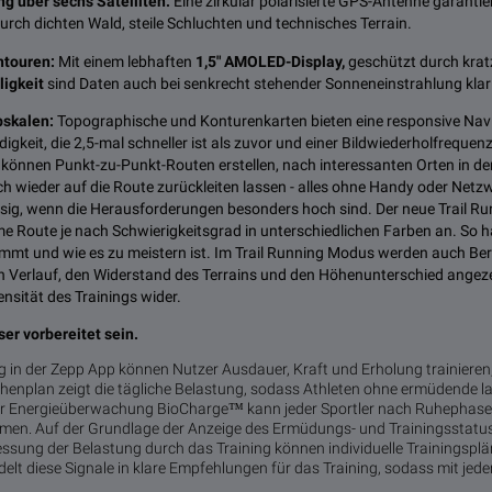
g über sechs Satelliten:
Eine zirkular polarisierte GPS-Antenne garantier
rch dichten Wald, steile Schluchten und technisches Terrain.
intouren:
Mit einem lebhaften
1,5" AMOLED-Display,
geschützt durch krat
lligkeit
sind Daten auch bei senkrecht stehender Sonneneinstrahlung klar 
bskalen:
Topographische und Konturenkarten bieten eine responsive Navi
keit, die 2,5-mal schneller ist als zuvor und einer Bildwiederholfrequenz
er können Punkt-zu-Punkt-Routen erstellen, nach interessanten Orten in
h wieder auf die Route zurückleiten lassen - alles ohne Handy oder Netzwe
sig, wenn die Herausforderungen besonders hoch sind. Der neue Trail R
e Route je nach Schwierigkeitsgrad in unterschiedlichen Farben an. So h
mmt und wie es zu meistern ist. Im Trail Running Modus werden auch Be
 Verlauf, den Widerstand des Terrains und den Höhenunterschied angezei
nsität des Trainings wider.
ser vorbereitet sein.
g in der Zepp App können Nutzer Ausdauer, Kraft und Erholung trainieren
henplan zeigt die tägliche Belastung, sodass Athleten ohne ermüdende l
er Energieüberwachung BioCharge™ kann jeder Sportler nach Ruhephase
men. Auf der Grundlage der Anzeige des Ermüdungs- und Trainingsstatu
ssung der Belastung durch das Training können individuelle Trainingsplän
lt diese Signale in klare Empfehlungen für das Training, sodass mit jede