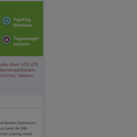
Top/Flop
Diashows
Tagessieger/
verlierer
hafen Wien
,
ATX
,
ATX
Marinomed Biotech
,
sche Post
,
Telekom
ent-Banken Österreichs
us bietet der RBI-
ichen Leasing, Asset