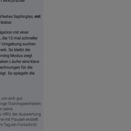
t eine präzise
zfestes Saphirglas,
mit
lesbar.
gation mit einer
, die 12-mal schneller
 der Umgebung suchen
rk. So bleibt die
unning Modus zeigt
aben Läufer eine klare
rechnungen für die
gt. So spiegeln die
, um sich gut
ange Trainingseinheiten
n seine
s, HRV, der Auswertung
e mit Pausen erstellt
m Tag ein Fortschritt