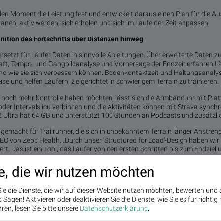
eden Moment die Leistung fest und entwickelt daraus einen Plan für die 
 planen, aktiv werden, sich erholen und sich im Laufe der Zeit anpassen.
inition des Fortschritts über Distanzen hinweg
ersetzt für Läufer Daten in sinnvolle Anleitungen. Über erweiterte Daten 
aft, Tempo- und Gangbildanalyse und Vorhersage der Endzeit erfahren Läuf
und wie sie sich verbessern können. Bodenkontaktzeit und Haltungsanaly
e und helfen Läufern, zielgerichtet in schwierigem Terrain zu trainieren.
rn noch mehr Kontrolle haben möchten, lässt sich die Armbanduhr mit Pla
der Intervals.icu verbinden und die Aktivitäten können mit Strava synchr
2 Ultra hat 64 GB und unterstützt 100 Stunden an Podcasts und zusätzli
st gemacht für Trailrunner, die sich in unbekanntem Terrain länger Anstre
 von Zepp Health. „Durch unser 'Structured for Load'-Design haben wir 
ert. Das ist ein Tool, das Läufer von den ersten Schritten bis zum Endziel u
it
e, die wir nutzen möchten
t ab dem 13. Mai 2026 zu einem Preis von $599,99 auf Amazfit.com verfüg
ie die Dienste, die wir auf dieser Website nutzen möchten, bewerten und
Sagen! Aktivieren oder deaktivieren Sie die Dienste, wie Sie es für richtig 
ren, lesen Sie bitte unsere
Datenschutzerklärung
.
 Marktführer bei intelligenten Wearables und Fitnessgeräten, ist Teil von