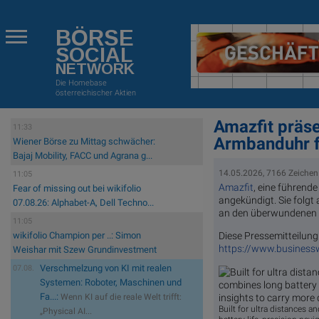
BÖRSE
SOCIAL
NETWORK
Die Homebase
österreichischer Aktien
Amazfit präsen
11:33
Armbanduhr f
Wiener Börse zu Mittag schwächer:
Bajaj Mobility, FACC und Agrana g...
14.05.2026, 7166 Zeichen
11:05
Amazfit
, eine führend
Fear of missing out bei wikifolio
angekündigt. Sie folgt 
07.08.26: Alphabet-A, Dell Techno...
an den überwundenen H
11:05
Diese Pressemitteilung 
wikifolio Champion per ..: Simon
https://www.busines
Weishar mit Szew Grundinvestment
Verschmelzung von KI mit realen
07.08.
Systemen: Roboter, Maschinen und
Fa...:
Wenn KI auf die reale Welt trifft:
Built for ultra distances 
„Physical AI...