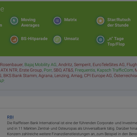
e
Moving
Matrix
Star/Rutsch
en
Averages
der Stunde
BS-Hitparade
Umsatz
„n“ Tage
Top/Flop
:
Rosenbauer
,
Bajaj Mobility AG
,
Andritz
,
Semperit
,
EuroTeleSites AG
,
Flug
,
ATX NTR
,
Erste Group
,
Porr
,
SBO
,
AT&S
,
Frequentis
,
Kapsch TrafficCom
,
G
,
BKS Bank Stamm
,
Agrana
,
Lenzing
,
Amag
,
CPI Europe AG
,
Österreichi
AP
.
RBI
Die Raiffeisen Bank International ist eine der führenden Corporate- und Investm
und in 11 Märkten Zentral- und Osteuropas als Universalbank tätig. Darüber hina
Konzern zahlreiche weitere Finanzdienstleistungen an, zum Beispiel in den Bere