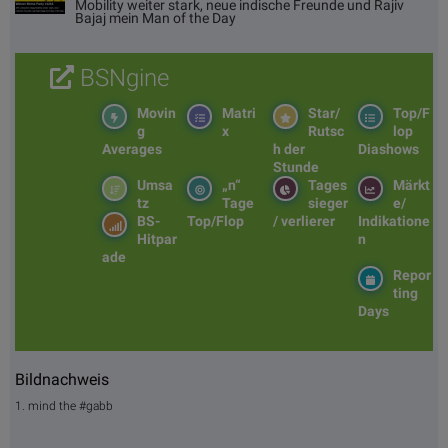
Mobility weiter stark, neue indische Freunde und Rajiv
Bajaj mein Man of the Day
BSNgine
Movin
Matri
Star/
Top/F
g
x
Rutsc
lop
Averages
h der
Diashows
Stunde
Umsa
„n“
Tages
Märkt
tz
Tage
sieger
e/
BS-
Top/Flop
/ verlierer
Indikatione
Hitpar
n
ade
Repor
ting
Days
Bildnachweis
1. mind the #gabb