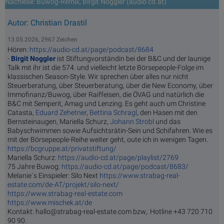
Nachlese: Buwog-Remix, Birgit Noggler (audio cd.at)
Autor: Christian Drastil
13.05.2026, 2967 Zeichen
Hören:
https://audio-cd.at/page/podcast/8684
-
Birgit Noggler
ist Stiftungvorständin bei der B&C und der launige
Talk mit ihr ist die 574. und vielleicht letzte Börsepeople-Folge im
klassischen Season-Style. Wir sprechen über alles nur nicht
Steuerberatung, über Steuerberatung, über die New Economy, über
Immofinanz/Buwog, über Raiffeisen, die ÖVAG und natürlich die
B&C mit Semperit, Amag und Lenzing. Es geht auch um Christine
Catasta,
Eduard Zehetner
,
Bettina Schragl
, den Hasen mit den
Bernsteinaugen, Mariella Schurz,
Johann Strobl
und das
Babyschwimmen sowie Aufsichtsrätin-Sein und Schifahren. Wie es
mit der Börsepeople-Reihe weiter geht, oute ich in wenigen Tagen.
https://bcgruppe.at/privatstiftung/
Mariella Schurz:
https://audio-cd.at/page/playlist/2769
75 Jahre Buwog:
https://audio-cd.at/page/podcast/8683/
Melanie`s Einspieler: Silo Next
https://www.strabag-real-
estate.com/de-AT/projekt/silo-next/
https://www.strabag-real-estate.com
https://www.mischek.at/de
Kontakt: hallo@strabag-real-estate.com bzw,. Hotline +43 720 710
90 90.