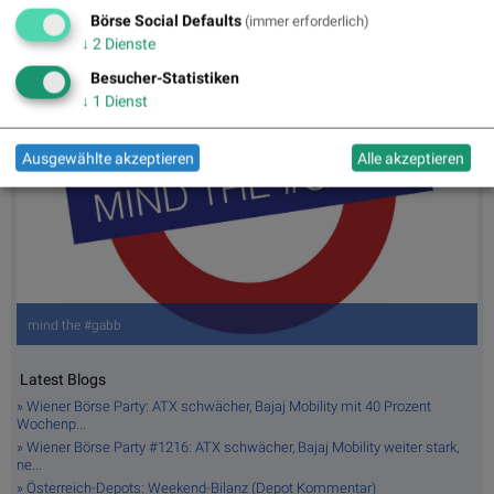
Börse Social Defaults
(immer erforderlich)
↓
2
Dienste
Besucher-Statistiken
↓
1
Dienst
Ausgewählte akzeptieren
Alle akzeptieren
mind the #gabb
Latest Blogs
» Wiener Börse Party: ATX schwächer, Bajaj Mobility mit 40 Prozent
Wochenp...
» Wiener Börse Party #1216: ATX schwächer, Bajaj Mobility weiter stark,
ne...
» Österreich-Depots: Weekend-Bilanz (Depot Kommentar)