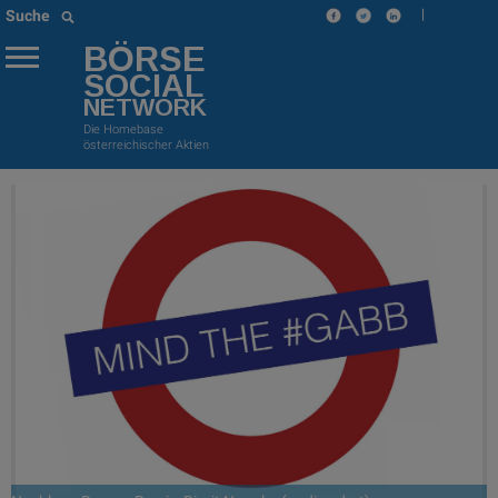
|
Suche
BÖRSE
SOCIAL
NETWORK
Die Homebase
österreichischer Aktien