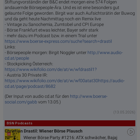
Stiftungvorständin der B&C endet morgen eine 574 Folgen
andauernde Börsepeople-Ära. Und es ist eine besonders gut
gelaunte Folge geworden. Birgit war auch Aufsichtsrätin der Buwog
und da geht heute Nachmittag noch ein Remix live
- Vintage zu Sanochemia, Zumtobel und CPI Europe
- Börse Frankfurt etwas leichter, Bayer sehr stark
- mehr dazu im Podcast bzw. in einem Trial unter
https://www.boerse-express.com/suche?search=drastil
Links:
- Börsepeople morgen: Birgit Noggler unter
http://www.audio-
cd.at/people
- Stockpicking Österreich:
https://www.wikifolio.com/de/at/w/wfdrastil1?
- Austria 30 Private IR:
https://www.wikifolio.com/de/at/w/wf00atat30
https://audio-
cd.at/page/podcast/8682
(Der Input von audio cd.at für den
http://www.boerse-
social.com/gabb
vom 13.05.)
(13.05.2026)
BSN Podcasts
Christian Drastil: Wiener Börse Plausch
Wiener Börse Party #1216: ATX schwächer, Bajaj