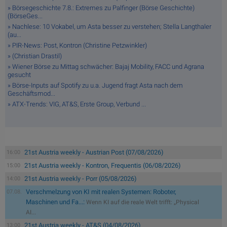
» Börsegeschichte 7.8.: Extremes zu Palfinger (Börse Geschichte)
(BörseGes...
» Nachlese: 10 Vokabel, um Asta besser zu verstehen; Stella Langthaler
(au...
» PIR-News: Post, Kontron (Christine Petzwinkler)
» (Christian Drastil)
» Wiener Börse zu Mittag schwächer: Bajaj Mobility, FACC und Agrana
gesucht
» Börse-Inputs auf Spotify zu u.a. Jugend fragt Asta nach dem
Geschäftsmod...
» ATX-Trends: VIG, AT&S, Erste Group, Verbund ...
21st Austria weekly - Austrian Post (07/08/2026)
16:00
21st Austria weekly - Kontron, Frequentis (06/08/2026)
15:00
21st Austria weekly - Porr (05/08/2026)
14:00
Verschmelzung von KI mit realen Systemen: Roboter,
07.08.
Maschinen und Fa...:
Wenn KI auf die reale Welt trifft: „Physical
AI...
21st Austria weekly - AT&S (04/08/2026)
13:00