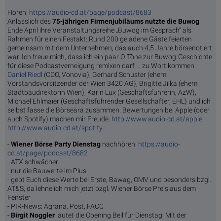
Hören:
https://audio-cd.at/page/podcast/8683
Anlässlich des
75-jährigen Firmenjubiläums nutzte die Buwog
Ende April ihre Veranstaltungsreihe „Buwog im Gespräch“ als
Rahmen für einen Festakt: Rund 200 geladene Gäste feierten
gemeinsam mit dem Unternehmen, das auch 4,5 Jahre börsenotiert
war. Ich freue mich, dass ich ein paar O-Töne zur Buwog-Geschichte
für diese Podcastverneigung remixen darf ... zu Wort kommen:
Daniel Riedl
(CDO, Vonovia), Gerhard Schuster (ehem.
Vorstandsvorsitzender der Wien 3420 AG), Brigitte Jilka (ehem.
Stadtbaudirektorin Wien), Karin Lux (Geschäftsführerin, AzW),
Michael Ehlmaier (Geschäftsführender Gesellschafter, EHL) und ich
selbst fasse die Börseära zusammen. Bewertungen bei Apple (oder
auch Spotify) machen mir Freude:
http://www.audio-cd.at/apple
http://www.audio-cd.at/spotify
-
Wiener Börse Party Dienstag
nachhören:
https://audio-
cd.at/page/podcast/8682
- ATX schwächer
- nur die Bauwerte im Plus
- gebt Euch diese Werte bei Erste, Bawag, OMV und besonders bzgl.
AT&S, da lehne ich mich jetzt bzgl. Wiener Börse Preis aus dem
Fenster
- PIR-News: Agrana, Post, FACC
-
Birgit Noggler
läutet die Opening Bell für Dienstag. Mit der