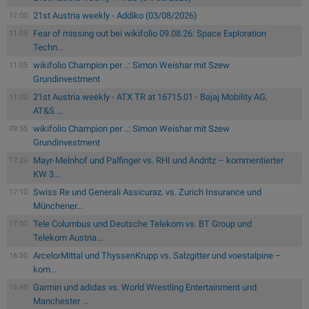
21st Austria weekly - Addiko (03/08/2026)
12:00
Fear of missing out bei wikifolio 09.08.26: Space Exploration
11:05
Techn...
wikifolio Champion per ..: Simon Weishar mit Szew
11:05
Grundinvestment
21st Austria weekly - ATX TR at 16715.01 - Bajaj Mobility AG,
11:00
AT&S ...
wikifolio Champion per ..: Simon Weishar mit Szew
09:55
Grundinvestment
Mayr-Melnhof und Palfinger vs. RHI und Andritz – kommentierter
17:20
KW 3...
Swiss Re und Generali Assicuraz. vs. Zurich Insurance und
17:10
Münchener...
Tele Columbus und Deutsche Telekom vs. BT Group und
17:00
Telekom Austria...
ArcelorMittal und ThyssenKrupp vs. Salzgitter und voestalpine –
16:50
kom...
Garmin und adidas vs. World Wrestling Entertainment und
16:40
Manchester ...