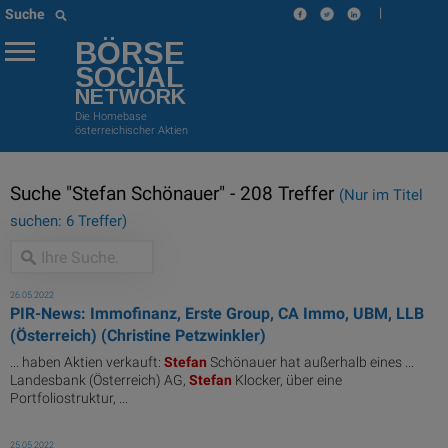
|
Suche
BÖRSE
SOCIAL
NETWORK
Die Homebase
österreichischer Aktien
Suche "Stefan Schönauer" - 208 Treffer
(Nur im Titel
suchen: 6 Treffer)
26.05.2022
PIR-News: Immofinanz, Erste Group, CA Immo, UBM, LLB
(Österreich) (Christine Petzwinkler)
... haben Aktien verkauft:
Stefan
Schönauer hat außerhalb eines ...
Landesbank (Österreich) AG,
Stefan
Klocker, über eine
Portfoliostruktur, ...
25.05.2022