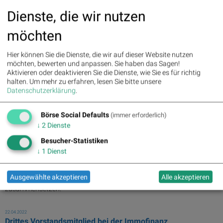
Dietmar Reindl ...
Dienste, die wir nutzen
24.04.2022
möchten
21st Austria weekly - Immofinanz, Fabasoft (20/04/2022)
... equivalents of Euro 987.1 mn.
Stefan
Schönauer, member of the
Hier können Sie die Dienste, die wir auf dieser Website nutzen
Executive ...
möchten, bewerten und anpassen. Sie haben das Sagen!
Aktivieren oder deaktivieren Sie die Dienste, wie Sie es für richtig
halten.
Um mehr zu erfahren, lesen Sie bitte unsere
22.04.2022
PIR-News: Polytec, FACC, Immofinanz, Mayr-Melnhof, S&T,
Datenschutzerklärung
.
Research zu UBM ... (Christine ...
... Radka Doehring, Dietmar Reindl und
Stefan
Schönauer
Börse Social Defaults
(immer erforderlich)
zusammensetzen. Immofinanz ( Akt. Indikation ...
↓
2
Dienste
Besucher-Statistiken
22.04.2022
↓
1
Dienst
ATX-Trends: Immofinanz, Andritz, Polytec, Post, DO & CO
...
Ausgewählte akzeptieren
Alle akzeptieren
... Radka Doehring, Dietmar Reindl und
Stefan
Schönauer
zusammensetzen.
22.04.2022
Drittes Vorstandsmitglied bei der Immofinanz