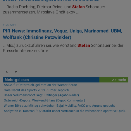
... Radka Doehring, Dietmar Reindl und
Stefan
Schönauer
zusammensetzen. Miroslava Greštiakov ...
21.04.2022
PIR-News: Immofinanz, Voquz, Uniqa, Marinomed, UBM,
Wolftank (Christine Petzwinkler)
... Mio.) zurückzuführen sei, wie Vorstand
Stefan
Schönauer bei der
Pressekonferenz erklärte ...
«
»
Meistgelesen
>> mehr
AMCs für Österreich, gelistet an der Wiener Börse
Gala Nacht des Sports 2013 - "Roter Teppich"
Unser Volumensrobot sagt: Palfinger (#gabb Radar)
Österreich-Depots: Weekend-Bilanz (Depot Kommentar)
Wiener Börse zu Mittag schwächer: Bajaj Mobility, FACC und Agrana gesucht
Analysten zu Kontron: "Q2 stärkt unser Vertrauen in die verbesserte operative Qualität"