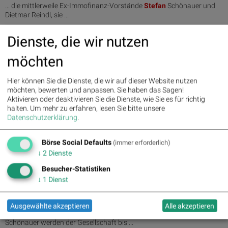
... die mittlerweile Ex-Immofinanz-Vorstände
Stefan
Schönauer und
Dietmar Reindl, sie ...
Dienste, die wir nutzen
09.06.2022
Wiener Börse Plausch S2/45: Nix mehr cum bei S Immo,
möchten
danke an die Immofinanz-Ex (Schöna...
... die mittlerweile Ex-Immofinanz-Vorstände
Stefan
Schönauer und
Hier können Sie die Dienste, die wir auf dieser Website nutzen
Dietmar Reindl, sie ...
möchten, bewerten und anpassen. Sie haben das Sagen!
Aktivieren oder deaktivieren Sie die Dienste, wie Sie es für richtig
09.06.2022
halten.
Um mehr zu erfahren, lesen Sie bitte unsere
PIR-News: Wienerberger, Immofinanz, UBM, Strabag, CA
Datenschutzerklärung
.
Immo, Do&Co, Knaus Tabbert, Post, ...
... Immofinanz-Vorstände Dietmar Reindl und
Stefan
Schönauer
Börse Social Defaults
(immer erforderlich)
scheiden aus. "Nach ... des Vorstands, Dietmar Reindl und
Stefan
↓
2
Dienste
Schönauer, im Zusammenhang mit ...
Besucher-Statistiken
↓
1
Dienst
09.06.2022
ATX-Trends: Immofinanz, voestalpine, UBM ...
... . Dietmar Reindl und Herr Mag.
Stefan
Schönauer, im
Ausgewählte akzeptieren
Alle akzeptieren
Zusammenhang mit dem ... . Dietmar Reindl und Herr Mag.
Stefan
Schönauer werden der Gesellschaft bis ...