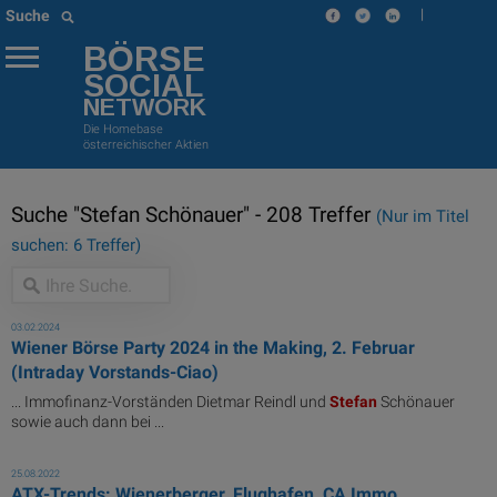
|
Suche
BÖRSE
SOCIAL
NETWORK
Die Homebase
österreichischer Aktien
Suche "Stefan Schönauer" - 208 Treffer
(Nur im Titel
suchen: 6 Treffer)
03.02.2024
Wiener Börse Party 2024 in the Making, 2. Februar
(Intraday Vorstands-Ciao)
... Immofinanz-Vorständen Dietmar Reindl und
Stefan
Schönauer
sowie auch dann bei ...
25.08.2022
ATX-Trends: Wienerberger, Flughafen, CA Immo,