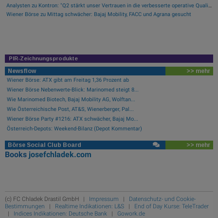
Analysten zu Kontron: "Q2 stärkt unser Vertrauen in die verbesserte operative Qualität"
Wiener Börse zu Mittag schwächer: Bajaj Mobility, FACC und Agrana gesucht
PIR-Zeichnungsprodukte
Newsflow
>> mehr
Wiener Börse: ATX gibt am Freitag 1,36 Prozent ab
Wiener Börse Nebenwerte-Blick: Marinomed steigt 8...
Wie Marinomed Biotech, Bajaj Mobility AG, Wolftan...
Wie Österreichische Post, AT&S, Wienerberger, Pal...
Wiener Börse Party #1216: ATX schwächer, Bajaj Mo...
Österreich-Depots: Weekend-Bilanz (Depot Kommentar)
Börse Social Club Board
>> mehr
Books
josefchladek.com
(c) FC Chladek Drastil GmbH |
Impressum
|
Datenschutz- und Cookie-
Bestimmungen
|
Realtime Indikationen: L&S
|
End of Day Kurse: TeleTrader
|
Indices Indikationen: Deutsche Bank
|
Gowork.de