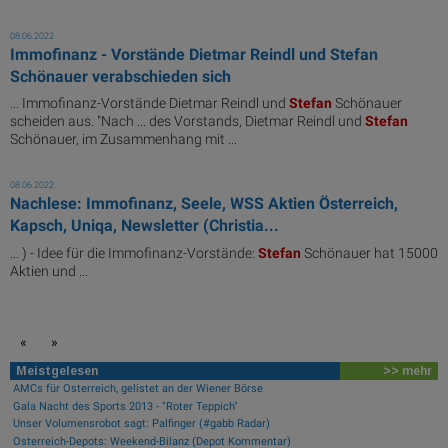
08.06.2022
Immofinanz - Vorstände Dietmar Reindl und Stefan
Schönauer verabschieden sich
... Immofinanz-Vorstände Dietmar Reindl und
Stefan
Schönauer
scheiden aus. "Nach ... des Vorstands, Dietmar Reindl und
Stefan
Schönauer, im Zusammenhang mit ...
08.06.2022
Nachlese: Immofinanz, Seele, WSS Aktien Österreich,
Kapsch, Uniqa, Newsletter (Christia...
... ) - Idee für die Immofinanz-Vorstände:
Stefan
Schönauer hat 15000
Aktien und ...
«
»
Meistgelesen
>> mehr
AMCs für Österreich, gelistet an der Wiener Börse
Gala Nacht des Sports 2013 - "Roter Teppich"
Unser Volumensrobot sagt: Palfinger (#gabb Radar)
Österreich-Depots: Weekend-Bilanz (Depot Kommentar)