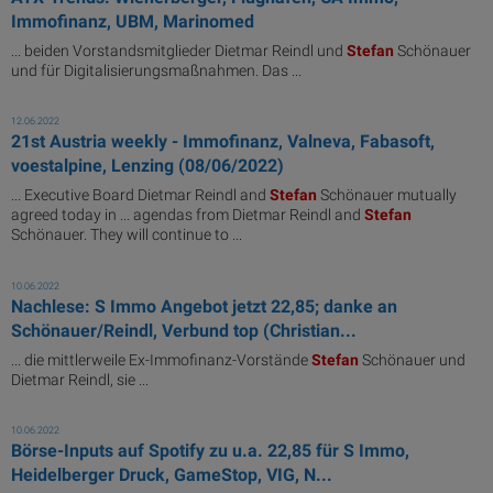
Immofinanz, UBM, Marinomed
... beiden Vorstandsmitglieder Dietmar Reindl und
Stefan
Schönauer
und für Digitalisierungsmaßnahmen. Das ...
12.06.2022
21st Austria weekly - Immofinanz, Valneva, Fabasoft,
voestalpine, Lenzing (08/06/2022)
... Executive Board Dietmar Reindl and
Stefan
Schönauer mutually
agreed today in ... agendas from Dietmar Reindl and
Stefan
Schönauer. They will continue to ...
10.06.2022
Nachlese: S Immo Angebot jetzt 22,85; danke an
Schönauer/Reindl, Verbund top (Christian...
... die mittlerweile Ex-Immofinanz-Vorstände
Stefan
Schönauer und
Dietmar Reindl, sie ...
10.06.2022
Börse-Inputs auf Spotify zu u.a. 22,85 für S Immo,
Heidelberger Druck, GameStop, VIG, N...