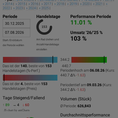
» 2014
|
» 2015
|
» 2016
|
» 2017
|
» 2018
|
» 2019
|
» 2020
|
» 2021
|
»
2022
|
» 2023
|
» 2024
|
» 2025
|
Periode
Handelstage
Performance Periode
11.01 %
Umsatz '26/'25 %
103 %
Am Rad drehen und
Start-/Enddatum
Anzahl Handelstage
der Periode wählen
einstellen
344.2
1
Das ist der
140.
beste von
153
440.7
0
50
100
0
100
Periodenhoch am
06.08.26
(Kurs:
Handelstagen (%-Perf.)
440.7 Δ%
-1.63
)
Das ist der
4.
beste von
153
Periodentief am
09.03.26
(Kurs:
0
50
100
Handelstagen (Preis)
344.2 Δ%
-1.63
)
Tage Steigend/Fallend
Volumen (Stück)
↑ 89
→ 4
↓ 60
Ø Periode:
626,843
JS chart by amCharts
Durchschnittsperformance