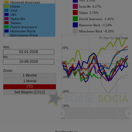
VIG
5.70%
Generali Assicuraz.
Uniqa
Swiss Re
4.27%
AXA
Talanx
3.76%
VIG
Swiss Re
Zurich Insurance
-1.41%
Talanx
Hannover Rück
-1.24%
Zurich Insurance
Hannover Rück
Münchener Rück
-8.26%
Münchener Rück
JS chart by amCharts
Von:
10%
bis:
0%
Zoom:
-10%
-20%
-30%
2026
Apr
Jul
JS chart by amCharts