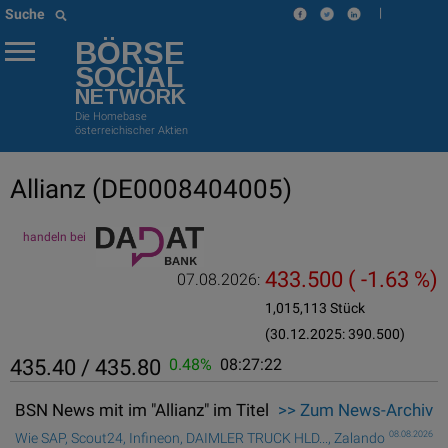
|
Suche
BÖRSE
SOCIAL
NETWORK
Die Homebase
österreichischer Aktien
Allianz
(DE0008404005)
handeln bei
433.500
( -1.63 %)
07.08.2026:
1,015,113 Stück
(30.12.2025: 390.500)
435.40 / 435.80
0.48%
08:27:22
BSN News mit im "Allianz" im Titel
>> Zum News-Archiv
08.08.2026
Wie SAP, Scout24, Infineon, DAIMLER TRUCK HLD..., Zalando