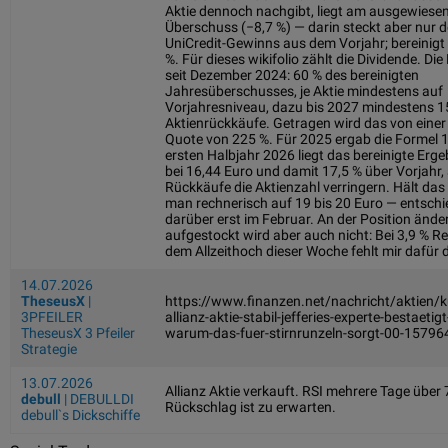
Aktie dennoch nachgibt, liegt am ausgewiese
Überschuss (−8,7 %) — darin steckt aber nur d
UniCredit-Gewinns aus dem Vorjahr; bereinigt
%. Für dieses wikifolio zählt die Dividende. Die 
seit Dezember 2024: 60 % des bereinigten
Jahresüberschusses, je Aktie mindestens auf
Vorjahresniveau, dazu bis 2027 mindestens 1
Aktienrückkäufe. Getragen wird das von einer 
Quote von 225 %. Für 2025 ergab die Formel 1
ersten Halbjahr 2026 liegt das bereinigte Ergeb
bei 16,44 Euro und damit 17,5 % über Vorjahr, 
Rückkäufe die Aktienzahl verringern. Hält da
man rechnerisch auf 19 bis 20 Euro — entschi
darüber erst im Februar. An der Position änder
aufgestockt wird aber auch nicht: Bei 3,9 % R
dem Allzeithoch dieser Woche fehlt mir dafür 
14.07.2026
TheseusX
|
https://www.finanzen.net/nachricht/aktien/ku
3PFEILER
allianz-aktie-stabil-jefferies-experte-bestaeti
TheseusX 3 Pfeiler
warum-das-fuer-stirnrunzeln-sorgt-00-15796
Strategie
13.07.2026
Allianz Aktie verkauft. RSI mehrere Tage über 
debull
| DEBULLDI
Rückschlag ist zu erwarten.
debull`s Dickschiffe