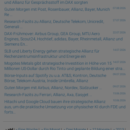
und Allianz für Gesprächsstoff im DAX sorgten
07.08.2026
Guten Morgen mit Post, Rosenbauer, Allianz, Bayer, Munich
Re ...
27.07.2026
Research-Fazits zu Allianz, Deutsche Telekom, Unicredit,
Generali ...
22.07.2026
DAX-Frühmover: Airbus Group, GEA Group, MTU Aero
Engines, Scout24, Hochtief, adidas, Bayer, Rheinmetall, Allianz und
Siemens En...
14.07.2026
SLB und Liberty Energy gehen strategische Allianz für
Rechenzentrumsinfrastruktur und Energie ein
14.07.2026
Mogotes Metals gibt strategische Investition in Höhe von 15
Millionen US-Dollar durch Rio Tinto und geplante Bildung einer stra...
09.07.2026
Börse-Inputs auf Spotify zu u.a. AT&S, Kontron, Deutsche
Börse, Telekom Austria, Inside Umbrella, Allianz
09.07.2026
Guten Morgen mit Airbus, Allianz, Nordex, Südzucker ...
15.06.2026
Research-Fazits zu Ferrari, Allianz, Axa, Easyjet ...
10.06.2026
Hitachi und Google Cloud bauen ihre strategische Allianz
aus, um die praktische Umsetzung von physischer KI durch FDE und
forts...
»
ytd
|
» Eine Woche
|
» Ein Monat
|
» Drei Monate
|
» 12 Monate
|
» 2013
|