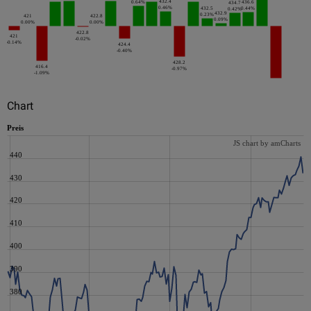
432.4
0.64%
436.6
434.7
0.46%
432.5
0.44%
0.42%
432.9
0.23%
421
422.8
0.09%
0.00%
0.00%
422.8
421
-0.02%
-0.14%
424.4
-0.40%
428.2
416.4
-0.97%
-1.09%
Chart
Preis
JS chart by amCharts
440
430
420
410
400
390
380