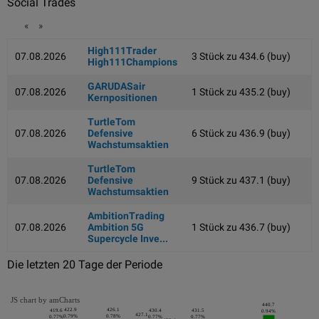
Social Trades
«
»
High111Trader
07.08.2026
3 Stück zu 434.6 (buy)
High111Champions
GARUDASair
07.08.2026
1 Stück zu 435.2 (buy)
Kernpositionen
TurtleTom
07.08.2026
Defensive
6 Stück zu 436.9 (buy)
Wachstumsaktien
TurtleTom
07.08.2026
Defensive
9 Stück zu 437.1 (buy)
Wachstumsaktien
AmbitionTrading
07.08.2026
Ambition 5G
1 Stück zu 436.7 (buy)
Supercycle Inve...
Die letzten 20 Tage der Periode
JS chart by amCharts
440.7
422.9
426.1
419.6
430.4
431.5
0.94%
427.1
0.79%
0.78%
0.77%
0.77%
0.77%