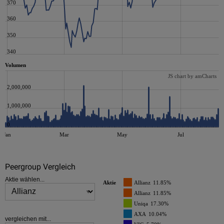
370
360
350
340
Volumen
JS chart by amCharts
2,000,000
1,000,000
0
Jan
Mar
May
Jul
Peergroup Vergleich
JS chart by amCharts
Aktie wählen...
Aktie
Allianz
11.85%
Allianz
11.85%
Uniqa
17.30%
AXA
10.04%
vergleichen mit...