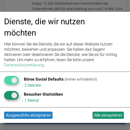
knapp 72.000 MitarbeiterInnen erwirtschaftet das
Unternehmen jährlich eine Leistung von rund 14 Mrd. Euro
(Stand 06/17).
Dienste, die wir nutzen
>> Besuchen Sie 55 weitere Partner auf
boerse-
social.com/partner
möchten
Hier können Sie die Dienste, die wir auf dieser Website nutzen
möchten, bewerten und anpassen. Sie haben das Sagen!
Aktivieren oder deaktivieren Sie die Dienste, wie Sie es für richtig
halten.
Um mehr zu erfahren, lesen Sie bitte unsere
Datenschutzerklärung
.
Börse Social Defaults
(immer erforderlich)
↓
2
Dienste
Besucher-Statistiken
↓
1
Dienst
Ausgewählte akzeptieren
Alle akzeptieren
mind the #gabb