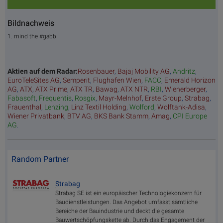
Bildnachweis
1. mind the #gabb
Aktien auf dem Radar:
Rosenbauer
,
Bajaj Mobility AG
,
Andritz
,
EuroTeleSites AG
,
Semperit
,
Flughafen Wien
,
FACC
,
Emerald Horizon
AG
,
ATX
,
ATX Prime
,
ATX TR
,
Bawag
,
ATX NTR
,
RBI
,
Wienerberger
,
Fabasoft
,
Frequentis
,
Rosgix
,
Mayr-Melnhof
,
Erste Group
,
Strabag
,
Frauenthal
,
Lenzing
,
Linz Textil Holding
,
Wolford
,
Wolftank-Adisa
,
Wiener Privatbank
,
BTV AG
,
BKS Bank Stamm
,
Amag
,
CPI Europe
AG
.
Random Partner
Strabag
Strabag SE ist ein europäischer Technologiekonzern für
Baudienstleistungen. Das Angebot umfasst sämtliche
Bereiche der Bauindustrie und deckt die gesamte
Bauwertschöpfungskette ab. Durch das Engagement der