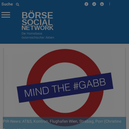
|
Suche
BÖRSE
SOCIAL
NETWORK
Die Homebase
österreichischer Aktien
PIR-News: AT&S, Kontron, Flughafen Wien, Strabag, Porr (Christine