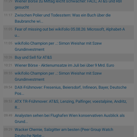
Wiener Börse zu Mittag leicht schwächer: FACC, AT&S und RBI
11:29
gesucht
Zwischen Polier und Todesstern: Was ein Buch über die
11:17
Baubranche wi...
Fear of missing out bei wikifolio 05.08.26: Microsoft, Alphabet-A
11:05
u...
wikifolio Champion per ..: Simon Weishar mit Szew
11:05
Grundinvestment
Buy und Sell für AT&S
10:26
Wiener Börse - Aktienumsatze im Juli bei über 9 Mrd. Euro
10:21
wikifolio Champion per ..: Simon Weishar mit Szew
09:55
Grundinvestment
DAX-Frühmover: Fresenius, Beiersdorf, Infineon, Bayer, Deutsche
09:54
Pos...
ATX TR-Frühmover: AT&S, Lenzing, Palfinger, voestalpine, Andritz,
09:53
R...
Analysten sehen bei Flughafen Wien konservativen Ausblick als
09:49
Grund...
Wacker Chemie, Salzgitter am besten (Peer Group Watch
09:29
Deutsche Nebe...