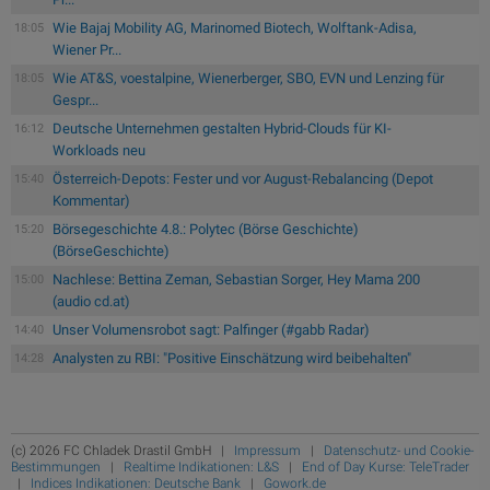
Wie Bajaj Mobility AG, Marinomed Biotech, Wolftank-Adisa,
18:05
Wiener Pr...
Wie AT&S, voestalpine, Wienerberger, SBO, EVN und Lenzing für
18:05
Gespr...
Deutsche Unternehmen gestalten Hybrid-Clouds für KI-
16:12
Workloads neu
Österreich-Depots: Fester und vor August-Rebalancing (Depot
15:40
Kommentar)
Börsegeschichte 4.8.: Polytec (Börse Geschichte)
15:20
(BörseGeschichte)
Nachlese: Bettina Zeman, Sebastian Sorger, Hey Mama 200
15:00
(audio cd.at)
Unser Volumensrobot sagt: Palfinger (#gabb Radar)
14:40
Analysten zu RBI: "Positive Einschätzung wird beibehalten"
14:28
(c) 2026 FC Chladek Drastil GmbH |
Impressum
|
Datenschutz- und Cookie-
Bestimmungen
|
Realtime Indikationen: L&S
|
End of Day Kurse: TeleTrader
|
Indices Indikationen: Deutsche Bank
|
Gowork.de