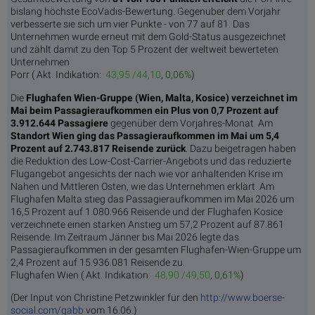
bislang höchste EcoVadis-Bewertung. Gegenüber dem Vorjahr
verbesserte sie sich um vier Punkte - von 77 auf 81. Das
Unternehmen wurde erneut mit dem Gold-Status ausgezeichnet
und zählt damit zu den Top 5 Prozent der weltweit bewerteten
Unternehmen.
Porr (
Akt. Indikation:
43,95 /44,10
,
0,06%
)
Die
Flughafen Wien-Gruppe (Wien, Malta, Kosice) verzeichnet im
Mai beim Passagieraufkommen ein Plus von 0,7 Prozent auf
3.912.644 Passagiere
gegenüber dem Vorjahres-Monat. Am
Standort Wien ging das Passagieraufkommen im Mai um 5,4
Prozent auf 2.743.817 Reisende zurück
. Dazu beigetragen haben
die Reduktion des Low-Cost-Carrier-Angebots und das reduzierte
Flugangebot angesichts der nach wie vor anhaltenden Krise im
Nahen und Mittleren Osten, wie das Unternehmen erklärt. Am
Flughafen Malta stieg das Passagieraufkommen im Mai 2026 um
16,5 Prozent auf 1.080.966 Reisende und der Flughafen Kosice
verzeichnete einen starken Anstieg um 57,2 Prozent auf 87.861
Reisende. Im Zeitraum Jänner bis Mai 2026 legte das
Passagieraufkommen in der gesamten Flughafen-Wien-Gruppe um
2,4 Prozent auf 15.936.081 Reisende zu.
Flughafen Wien (
Akt. Indikation:
48,90 /49,50
,
0,61%
)
(Der Input von Christine Petzwinkler für den
http://www.boerse-
social.com/gabb
vom 16.06.)