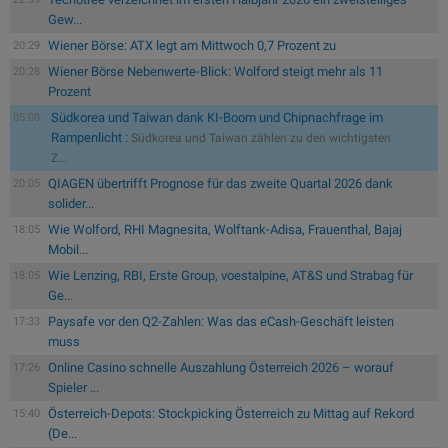
Gew...
Wiener Börse: ATX legt am Mittwoch 0,7 Prozent zu
20:29
Wiener Börse Nebenwerte-Blick: Wolford steigt mehr als 11
20:28
Prozent
Südkorea und Taiwan dank KI-Boom und Chipnachfrage im
05.08.
Rampenlicht :
Südkorea und Taiwan zählen zu den wichtigsten
Z...
QIAGEN übertrifft Prognose für das zweite Quartal 2026 dank
20:05
solider...
Wie Wolford, RHI Magnesita, Wolftank-Adisa, Frauenthal, Bajaj
18:05
Mobil...
Wie Lenzing, RBI, Erste Group, voestalpine, AT&S und Strabag für
18:05
Ge...
Paysafe vor den Q2-Zahlen: Was das eCash-Geschäft leisten
17:33
muss
Online Casino schnelle Auszahlung Österreich 2026 – worauf
17:26
Spieler ...
Österreich-Depots: Stockpicking Österreich zu Mittag auf Rekord
15:40
(De...