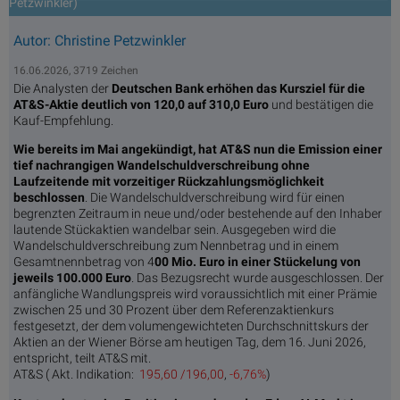
Petzwinkler)
Autor: Christine Petzwinkler
16.06.2026, 3719 Zeichen
Die Analysten der
Deutschen Bank erhöhen das Kursziel für die
AT&S-Aktie deutlich von 120,0 auf 310,0 Euro
und bestätigen die
Kauf-Empfehlung.
Wie bereits im Mai angekündigt, hat AT&S nun die Emission einer
tief nachrangigen Wandelschuldverschreibung ohne
Laufzeitende mit vorzeitiger Rückzahlungsmöglichkeit
beschlossen
. Die Wandelschuldverschreibung wird für einen
begrenzten Zeitraum in neue und/oder bestehende auf den Inhaber
lautende Stückaktien wandelbar sein. Ausgegeben wird die
Wandelschuldverschreibung zum Nennbetrag und in einem
Gesamtnennbetrag von 4
00 Mio. Euro in einer Stückelung von
jeweils 100.000 Euro
. Das Bezugsrecht wurde ausgeschlossen. Der
anfängliche Wandlungspreis wird voraussichtlich mit einer Prämie
zwischen 25 und 30 Prozent über dem Referenzaktienkurs
festgesetzt, der dem volumengewichteten Durchschnittskurs der
Aktien an der Wiener Börse am heutigen Tag, dem 16. Juni 2026,
entspricht, teilt AT&S mit.
AT&S (
Akt. Indikation:
195,60 /196,00
,
-6,76%
)