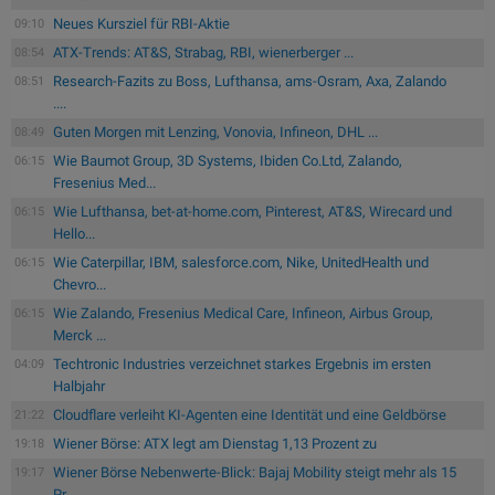
Neues Kursziel für RBI-Aktie
09:10
ATX-Trends: AT&S, Strabag, RBI, wienerberger ...
08:54
Research-Fazits zu Boss, Lufthansa, ams-Osram, Axa, Zalando
08:51
....
Guten Morgen mit Lenzing, Vonovia, Infineon, DHL ...
08:49
Wie Baumot Group, 3D Systems, Ibiden Co.Ltd, Zalando,
06:15
Fresenius Med...
Wie Lufthansa, bet-at-home.com, Pinterest, AT&S, Wirecard und
06:15
Hello...
Wie Caterpillar, IBM, salesforce.com, Nike, UnitedHealth und
06:15
Chevro...
Wie Zalando, Fresenius Medical Care, Infineon, Airbus Group,
06:15
Merck ...
Techtronic Industries verzeichnet starkes Ergebnis im ersten
04:09
Halbjahr
Cloudflare verleiht KI-Agenten eine Identität und eine Geldbörse
21:22
Wiener Börse: ATX legt am Dienstag 1,13 Prozent zu
19:18
Wiener Börse Nebenwerte-Blick: Bajaj Mobility steigt mehr als 15
19:17
Pr...