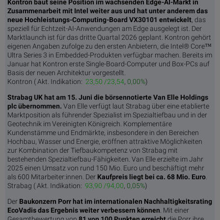
Kontron baut seine Position im wachsenden Edge-AI-Markt in
Zusammenarbeit mit Intel weiter aus und hat unter anderem das
neue Hochleistungs-Computing-Board VX30101 entwickelt
, das
speziell für Echtzeit-AI-Anwendungen am Edge ausgelegt ist. Der
Marktlaunch ist für das dritte Quartal 2026 geplant. Kontron gehört
eigenen Angaben zufolge zu den ersten Anbietern, die Intel® Core™
Ultra Series 3 in Embedded-Produkten verfügbar machen. Bereits im
Januar hat Kontron erste Single-Board-Computer und Box-PCs auf
Basis der neuen Architektur vorgestellt.
Kontron (
Akt. Indikation:
23,50 /23,54
,
0,00%
)
Strabag UK hat am 15. Juni die börsennotierte Van Elle Holdings
plc übernommen.
Van Elle verfügt laut Strabag über eine etablierte
Marktposition als führender Spezialist im Spezialtiefbau und in der
Geotechnik im Vereinigten Königreich. Komplementäre
Kundenstämme und Endmärkte, insbesondere in den Bereichen
Hochbau, Wasser und Energie, eröffnen attraktive Möglichkeiten
zur Kombination der Tiefbaukompetenz von Strabag mit
bestehenden Spezialtiefbau-Fähigkeiten. Van Elle erzielte im Jahr
2025 einen Umsatz von rund 150 Mio. Euro und beschäftigt mehr
als 600 Mitarbeiter:innen. Der
Kaufpreis liegt bei ca. 68 Mio. Euro
.
Strabag (
Akt. Indikation:
93,90 /94,00
,
0,05%
)
Der
Baukonzern Porr hat im internationalen Nachhaltigkeitsrating
EcoVadis das Ergebnis weiter verbessern können
. Mit einer
Gesamtbewertung von
81 von 100 Punkten erreicht
die Porr ihre