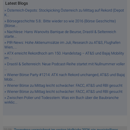
Latest Blogs
» Österreich-Depots: Stockpicking Österreich zu Mittag auf Rekord (Depot
K...
» Börsegeschichte 5.8.: Bitte wieder so wie 2016 (Börse Geschichte)
(Börse...
» Nachlese: Hans Wanovits Barrique de Beurse, Drastil & Seltenreich
starte...
» PIR-News: Hohe Aktienumsätze im Juli, Research zu AT&S, Flughafen
Wien, ...
» ATX erreicht Rekordhoch am 150. Handelstag – AT&S und Bajaj Mobility
im ...
» Drastil & Seltenreich: Neue Podcast-Reihe startet mit Nullnummer voller
...
» Wiener Börse Party #1214: ATX nach Rekord unchanged, AT&S und Bajaj
Mobi...
» Wiener Börse zu Mittag leicht schwächer: FACC, AT&S und RBI gesucht
» Wiener Börse zu Mittag leicht schwächer: FACC, AT&S und RBI gesucht
» Zwischen Polier und Todesstern: Was ein Buch über die Baubranche
wirklic...
Tecnotree verzeichnet im ersten Halbjahr 2026 ein zweistelliges
22:59