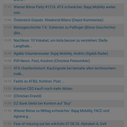
Wiener Börse Party #1216: ATX schwächer, Bajaj Mobility weiter
17:41
star...
Österreich-Depots: Weekend-Bilanz (Depot Kommentar)
15:40
Börsegeschichte 7.8.: Extremes zu Palfinger (Börse Geschichte)
15:20
(Bör...
Nachlese: 10 Vokabel, um Asta besser zu verstehen; Stella
15:00
Langthale...
#gabb Volumensradar: Bajaj Mobility, Andritz (#gabb Radar)
14:40
PIR-News: Post, Kontron (Christine Petzwinkler)
14:20
ATX charttechnisch: Kaufsignale bei beinahe allen technischem
14:15
Indik...
Fazits zu AT&S, Kontron, Post ...
14:12
Kontron-CEO kauft noch mehr Aktien
14:00
(Christian Drastil)
14:00
DZ Bank bleibt bei Kontron auf "Buy"
13:58
Wiener Börse zu Mittag schwächer: Bajaj Mobility, FACC und
11:33
Agrana g...
Fear of missing out bei wikifolio 07.08.26: Alphabet-A, Dell
11:05