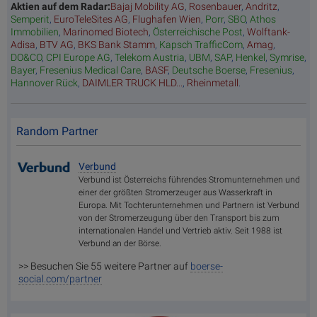
Aktien auf dem Radar:
Bajaj Mobility AG
,
Rosenbauer
,
Andritz
,
Semperit
,
EuroTeleSites AG
,
Flughafen Wien
,
Porr
,
SBO
,
Athos
Immobilien
,
Marinomed Biotech
,
Österreichische Post
,
Wolftank-
Adisa
,
BTV AG
,
BKS Bank Stamm
,
Kapsch TrafficCom
,
Amag
,
DO&CO
,
CPI Europe AG
,
Telekom Austria
,
UBM
,
SAP
,
Henkel
,
Symrise
,
Bayer
,
Fresenius Medical Care
,
BASF
,
Deutsche Boerse
,
Fresenius
,
Hannover Rück
,
DAIMLER TRUCK HLD...
,
Rheinmetall
.
Random Partner
Verbund
Verbund ist Österreichs führendes Stromunternehmen und
einer der größten Stromerzeuger aus Wasserkraft in
Europa. Mit Tochterunternehmen und Partnern ist Verbund
von der Stromerzeugung über den Transport bis zum
internationalen Handel und Vertrieb aktiv. Seit 1988 ist
Verbund an der Börse.
>> Besuchen Sie 55 weitere Partner auf
boerse-
social.com/partner