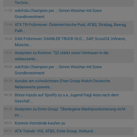
Techno...
wikifolio Champion per ..: Simon Weishar mit Szew
11:05
Grundinvestment
ATX TR-Frühmover: Österreichische Post, AT&S, Strabag, Bawag,
10:44
Palfi...
DAX-Frühmover: DAIMLER TRUCK HLD..., SAP, Scout24, Infineon,
10:42
Münche...
Analysten zu Kontron: "Q2 stärkt unser Vertrauen in die
10:41
verbesserte...
wikifolio Champion per ..: Simon Weishar mit Szew
09:55
Grundinvestment
Aurubis am schwächsten (Peer Group Watch Deutsche
09:39
Nebenwerte powere...
Börse-Inputs auf Spotify zu u.a. Jugend fragt Asta nach dem
09:28
Geschäf...
Analysten zu Erste Group: "Überlegene Marktpositionierung nicht
09:26
im ...
Kontron-Vorstände kaufen zu
09:01
ATX-Trends: VIG, AT&S, Erste Group, Verbund ...
08:57