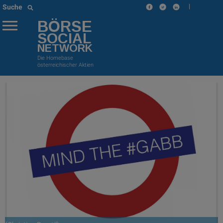
|
Suche
BÖRSE
SOCIAL
NETWORK
Die Homebase
österreichischer Aktien