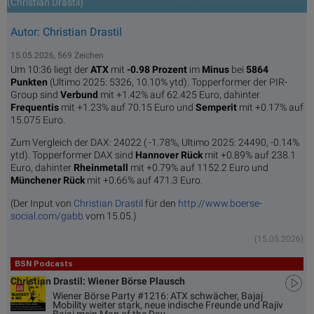
(Christian Drastil)
Autor: Christian Drastil
15.05.2026, 569 Zeichen
Um 10:36 liegt der
ATX
mit
-0.98 Prozent
im
Minus
bei
5864
Punkten
(Ultimo 2025: 5326, 10.10% ytd). Topperformer der PIR-
Group sind
Verbund
mit +1.42% auf 62.425 Euro, dahinter
Frequentis
mit +1.23% auf 70.15 Euro und
Semperit
mit +0.17% auf
15.075 Euro.
Zum Vergleich der DAX: 24022 ( -1.78%, Ultimo 2025: 24490, -0.14%
ytd). Topperformer DAX sind
Hannover Rück
mit +0.89% auf 238.1
Euro, dahinter
Rheinmetall
mit +0.79% auf 1152.2 Euro und
Münchener Rück
mit +0.66% auf 471.3 Euro.
(Der Input von
Christian Drastil
für den
http://www.boerse-
social.com/gabb
vom 15.05.)
(15.05.2026)
BSN Podcasts
Christian Drastil: Wiener Börse Plausch
Wiener Börse Party #1216: ATX schwächer, Bajaj
Mobility weiter stark, neue indische Freunde und Rajiv
Bajaj mein Man of the Day