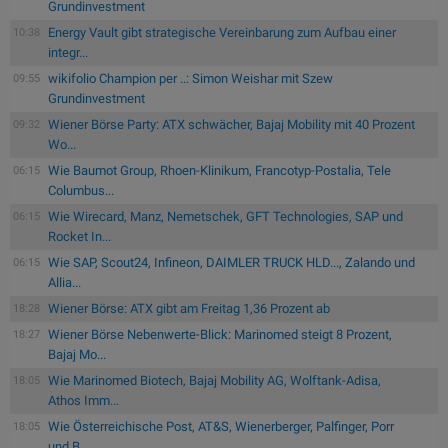
Grundinvestment
Energy Vault gibt strategische Vereinbarung zum Aufbau einer
10:38
integr...
wikifolio Champion per ..: Simon Weishar mit Szew
09:55
Grundinvestment
Wiener Börse Party: ATX schwächer, Bajaj Mobility mit 40 Prozent
09:32
Wo...
Wie Baumot Group, Rhoen-Klinikum, Francotyp-Postalia, Tele
06:15
Columbus...
Wie Wirecard, Manz, Nemetschek, GFT Technologies, SAP und
06:15
Rocket In...
Wie SAP, Scout24, Infineon, DAIMLER TRUCK HLD..., Zalando und
06:15
Allia...
Wiener Börse: ATX gibt am Freitag 1,36 Prozent ab
18:28
Wiener Börse Nebenwerte-Blick: Marinomed steigt 8 Prozent,
18:27
Bajaj Mo...
Wie Marinomed Biotech, Bajaj Mobility AG, Wolftank-Adisa,
18:05
Athos Imm...
Wie Österreichische Post, AT&S, Wienerberger, Palfinger, Porr
18:05
und B...