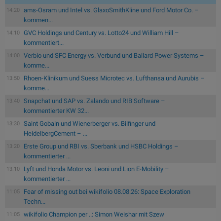
ams-Osram und Intel vs. GlaxoSmithKline und Ford Motor Co. –
14:20
kommen...
GVC Holdings und Century vs. Lotto24 und William Hill –
14:10
kommentiert...
Verbio und SFC Energy vs. Verbund und Ballard Power Systems –
14:00
komme...
Rhoen-Klinikum und Suess Microtec vs. Lufthansa und Aurubis –
13:50
komme...
Snapchat und SAP vs. Zalando und RIB Software –
13:40
kommentierter KW 32...
Saint Gobain und Wienerberger vs. Bilfinger und
13:30
HeidelbergCement – ...
Erste Group und RBI vs. Sberbank und HSBC Holdings –
13:20
kommentierter ...
Lyft und Honda Motor vs. Leoni und Lion E-Mobility –
13:10
kommentierter ...
Fear of missing out bei wikifolio 08.08.26: Space Exploration
11:05
Techn...
wikifolio Champion per ..: Simon Weishar mit Szew
11:05