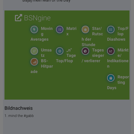
BSNgine
Movin
Matri
Star/
Top/F
g
x
Rutsc
lop
Averages
h der
Diashows
Stunde
Umsa
„n“
Tages
Märkt
tz
Tage
sieger
e/
BS-
Top/Flop
/ verlierer
Indikatione
Hitpar
n
ade
Repor
ting
Days
Bildnachweis
1. mind the #gabb