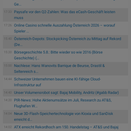
Ge...
Paysafe vor den Q2-Zahlen: Was das eCash-Geschäft leisten
17:33
muss
Online Casino schnelle Auszahlung Österreich 2026 – worauf
17:26
Spieler ...
Österreich-Depots: Stockpicking Österreich zu Mittag auf Rekord
15:40
(De...
Börsegeschichte 5.8.: Bitte wieder so wie 2016 (Börse
15:20
Geschichte) (...
Nachlese: Hans Wanovits Barrique de Beurse, Drastil &
15:00
Seltenreich s...
Schweizer Unternehmen bauen eine KI-fähige Cloud-
14:44
Infrastruktur auf
Unser Volumensrobot sagt: Bajaj Mobility, Andritz (#gabb Radar)
14:40
PIR-News: Hohe Aktienumsätze im Juli, Research zu AT&S,
14:20
Flughafen W...
Neue 3D-Flash-Speichertechnologie von Kioxia und SanDisk
14:04
erreicht d...
ATX erreicht Rekordhoch am 150. Handelstag – AT&S und Bajaj
14:02