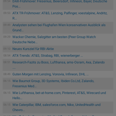
DAX-Frühmover: Fresenius, Beiersdorf, Infineon, Bayer, Deutsche
09:54
Pos...
ATX TR-Frühmover: AT&S, Lenzing, Palfinger, voestalpine, Andritz,
09:53
R...
Analysten sehen bei Flughafen Wien konservativen Ausblick als
09:49
Grund...
Wacker Chemie, Salzgitter am besten (Peer Group Watch
09:29
Deutsche Nebe...
Neues Kursziel für RBI-Aktie
09:10
ATX-Trends: AT&S, Strabag, RBI, wienerberger ...
08:54
Research-Fazits zu Boss, Lufthansa, ams-Osram, Axa, Zalando
08:51
....
Guten Morgen mit Lenzing, Vonovia, Infineon, DHL ...
08:49
Wie Baumot Group, 3D Systems, Ibiden Co.Ltd, Zalando,
06:15
Fresenius Med...
Wie Lufthansa, bet-at-home.com, Pinterest, AT&S, Wirecard und
06:15
Hello...
Wie Caterpillar, IBM, salesforce.com, Nike, UnitedHealth und
06:15
Chevro...