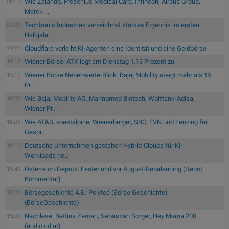
Wie Zalando, Fresenius Medical Care, Infineon, Airbus Group,
06:15
Merck ...
Techtronic Industries verzeichnet starkes Ergebnis im ersten
04:09
Halbjahr
Cloudflare verleiht KI-Agenten eine Identität und eine Geldbörse
21:22
Wiener Börse: ATX legt am Dienstag 1,13 Prozent zu
19:18
Wiener Börse Nebenwerte-Blick: Bajaj Mobility steigt mehr als 15
19:17
Pr...
Wie Bajaj Mobility AG, Marinomed Biotech, Wolftank-Adisa,
18:05
Wiener Pr...
Wie AT&S, voestalpine, Wienerberger, SBO, EVN und Lenzing für
18:05
Gespr...
Deutsche Unternehmen gestalten Hybrid-Clouds für KI-
16:12
Workloads neu
Österreich-Depots: Fester und vor August-Rebalancing (Depot
15:40
Kommentar)
Börsegeschichte 4.8.: Polytec (Börse Geschichte)
15:20
(BörseGeschichte)
Nachlese: Bettina Zeman, Sebastian Sorger, Hey Mama 200
15:00
(audio cd.at)