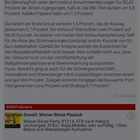
Bis Dienstagfrüh seien dem Institut Annahmeerklärungen für 50,42
Prozent der Aktien zugegangen, hieß es. Die RBI-Titel sanken um 0,8
Prozent. Addiko-Papiere fielen um 1,5 Prozent.
Die Aktien der Erste Group verloren 1,5 Prozent, die der Bawag
gewannen 0,7 Prozent. Die Verbund-Titel büßten zwei Prozent auf
58,45 Euro ein. Analysten von hatten ihre Verkaufsempfehlung "Sell"
für die Aktie des Stromversorgers bestätigt und ihr Kursziel von 55
Euro beibehalten. Gemäß der Analyse werden die Aussichten für
den Wasserkraftbereich nicht besser. Man schließt nicht aus, dass
der Verbund noch vor der Veröffentlichung der
Halbjahresergebnisse eine Gewinnwarnung aussprechen
muss. Abwärts ging es auch für die Schwergewichte OMV ,
Voestalpine und Wienerberger mit Kursabschlägen zwischen einem
und gut drei Prozent. Zulegen konnten hingegen die Bauwerte. Porr-
Titel gewannen zwei Prozent und Strabag 0,7 Prozent."
(11.06.2026)
BSN Podcasts
Christian Drastil: Wiener Börse Plausch
Wiener Börse Party #1214: ATX nach Rekord
unchanged, AT&S / Bajaj Mobility sehr auffällig, 150er-
Bilanz und Wienerberger-Aufnahme