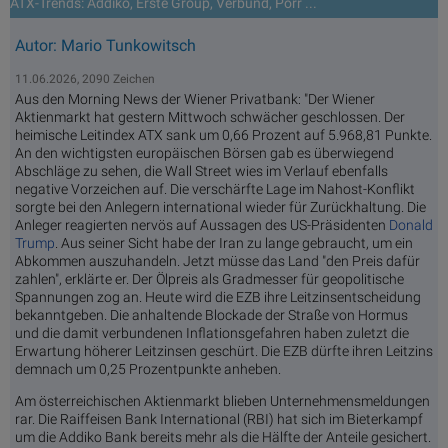
ATX-Trends: Addiko, Erste Group, Verbund, Porr ...
Autor: Mario Tunkowitsch
11.06.2026, 2090 Zeichen
Aus den Morning News der Wiener Privatbank: "Der Wiener
Aktienmarkt hat gestern Mittwoch schwächer geschlossen. Der
heimische Leitindex ATX sank um 0,66 Prozent auf 5.968,81 Punkte.
An den wichtigsten europäischen Börsen gab es überwiegend
Abschläge zu sehen, die Wall Street wies im Verlauf ebenfalls
negative Vorzeichen auf. Die verschärfte Lage im Nahost-Konflikt
sorgte bei den Anlegern international wieder für Zurückhaltung. Die
Anleger reagierten nervös auf Aussagen des US-Präsidenten
Donald
Trump
. Aus seiner Sicht habe der Iran zu lange gebraucht, um ein
Abkommen auszuhandeln. Jetzt müsse das Land "den Preis dafür
zahlen", erklärte er. Der Ölpreis als Gradmesser für geopolitische
Spannungen zog an. Heute wird die EZB ihre Leitzinsentscheidung
bekanntgeben. Die anhaltende Blockade der Straße von Hormus
und die damit verbundenen Inflationsgefahren haben zuletzt die
Erwartung höherer Leitzinsen geschürt. Die EZB dürfte ihren Leitzins
demnach um 0,25 Prozentpunkte anheben.
Am österreichischen Aktienmarkt blieben Unternehmensmeldungen
rar. Die Raiffeisen Bank International (RBI) hat sich im Bieterkampf
um die Addiko Bank bereits mehr als die Hälfte der Anteile gesichert.