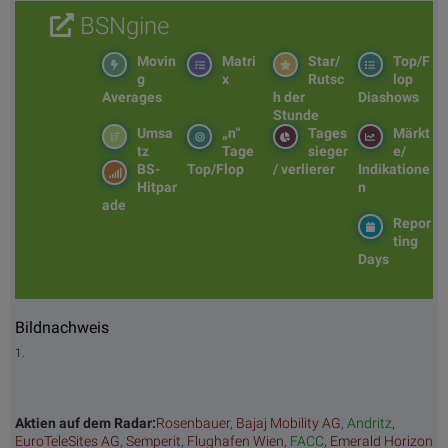
BSNgine
Movin
Matri
Star/
Top/F
g
x
Rutsc
lop
Averages
h der
Diashows
Stunde
Umsa
„n“
Tages
Märkt
tz
Tage
sieger
e/
BS-
Top/Flop
/ verlierer
Indikatione
Hitpar
n
ade
Repor
ting
Days
Bildnachweis
1.
Aktien auf dem Radar:
Rosenbauer
,
Bajaj Mobility AG
,
Andritz
,
EuroTeleSites AG
,
Semperit
,
Flughafen Wien
,
FACC
,
Emerald Horizon