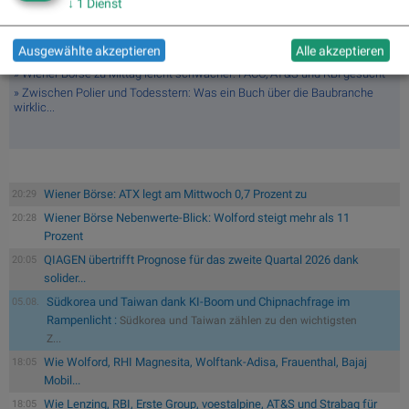
...
↓
1
Dienst
» Wiener Börse Party #1214: ATX nach Rekord unchanged, AT&S und Bajaj
Mobi...
Ausgewählte akzeptieren
Alle akzeptieren
» Wiener Börse zu Mittag leicht schwächer: FACC, AT&S und RBI gesucht
» Wiener Börse zu Mittag leicht schwächer: FACC, AT&S und RBI gesucht
» Zwischen Polier und Todesstern: Was ein Buch über die Baubranche
wirklic...
Wiener Börse: ATX legt am Mittwoch 0,7 Prozent zu
20:29
Wiener Börse Nebenwerte-Blick: Wolford steigt mehr als 11
20:28
Prozent
QIAGEN übertrifft Prognose für das zweite Quartal 2026 dank
20:05
solider...
Südkorea und Taiwan dank KI-Boom und Chipnachfrage im
05.08.
Rampenlicht :
Südkorea und Taiwan zählen zu den wichtigsten
Z...
Wie Wolford, RHI Magnesita, Wolftank-Adisa, Frauenthal, Bajaj
18:05
Mobil...
Wie Lenzing, RBI, Erste Group, voestalpine, AT&S und Strabag für
18:05