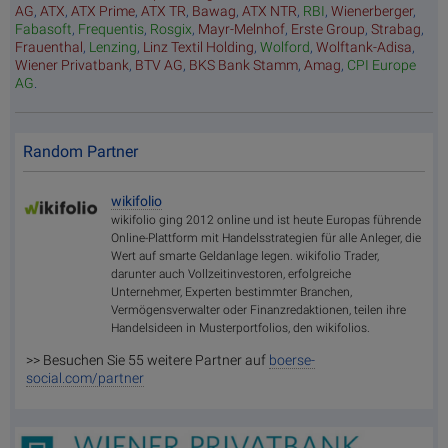
AG
,
ATX
,
ATX Prime
,
ATX TR
,
Bawag
,
ATX NTR
,
RBI
,
Wienerberger
,
Fabasoft
,
Frequentis
,
Rosgix
,
Mayr-Melnhof
,
Erste Group
,
Strabag
,
Frauenthal
,
Lenzing
,
Linz Textil Holding
,
Wolford
,
Wolftank-Adisa
,
Wiener Privatbank
,
BTV AG
,
BKS Bank Stamm
,
Amag
,
CPI Europe
AG
.
Random Partner
wikifolio
wikifolio ging 2012 online und ist heute Europas führende
Online-Plattform mit Handelsstrategien für alle Anleger, die
Wert auf smarte Geldanlage legen. wikifolio Trader,
darunter auch Vollzeitinvestoren, erfolgreiche
Unternehmer, Experten bestimmter Branchen,
Vermögensverwalter oder Finanzredaktionen, teilen ihre
Handelsideen in Musterportfolios, den wikifolios.
>> Besuchen Sie 55 weitere Partner auf
boerse-
social.com/partner