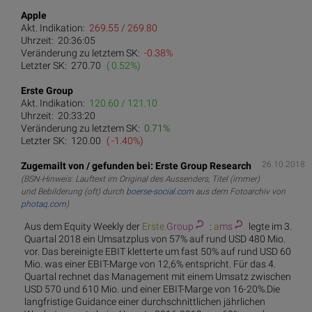
Apple
Akt. Indikation:
269.55 / 269.80
Uhrzeit:
20:36:05
Veränderung zu letztem SK:
-0.38%
Letzter SK:
270.70
( 0.52%)
Erste Group
Akt. Indikation:
120.60 / 121.10
Uhrzeit:
20:33:20
Veränderung zu letztem SK:
0.71%
Letzter SK:
120.00
( -1.40%)
26.10.2018
Zugemailt von / gefunden bei: Erste Group Research
(BSN-Hinweis: Lauftext im Original des Aussenders, Titel (immer)
und Bebilderung (oft) durch
boerse-social.com
aus dem Fotoarchiv von
photaq.com
)
Aus dem Equity Weekly der
Erste
Group
:
a
ms
legte im 3.
Quartal 2018 ein Umsatzplus von 57% auf rund USD 480 Mio.
vor. Das bereinigte EBIT kletterte um fast 50% auf rund USD 60
Mio. was einer EBIT-Marge von 12,6% entspricht. Für das 4.
Quartal rechnet das Management mit einem Umsatz zwischen
USD 570 und 610 Mio. und einer EBIT-Marge von 16-20%.Die
langfristige Guidance einer durchschnittlichen jährlichen