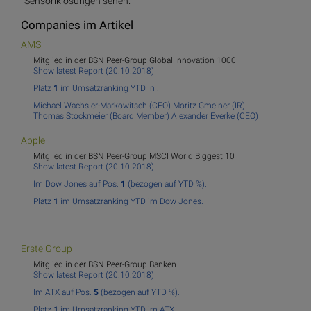
Sensoriklösungen sehen.
Companies im Artikel
AMS
Mitglied in der BSN Peer-Group Global Innovation 1000
Show latest Report (20.10.2018)
Platz
1
im Umsatzranking YTD in .
Michael Wachsler-Markowitsch (CFO)
Moritz Gmeiner (IR)
Thomas Stockmeier (Board Member)
Alexander Everke (CEO)
Apple
Mitglied in der BSN Peer-Group MSCI World Biggest 10
Show latest Report (20.10.2018)
Im Dow Jones auf Pos.
1
(bezogen auf YTD %).
Platz
1
im Umsatzranking YTD im Dow Jones.
Er
ste Group
Mitglied in der BSN Peer-Group Banken
Show latest Report (20.10.2018)
Im ATX auf Pos.
5
(bezogen auf YTD %).
Platz
1
im Umsatzranking YTD im ATX.