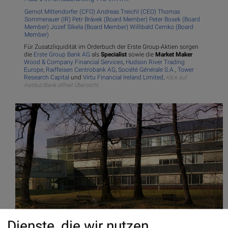
Gernot Mittendorfer (CFO)
Andreas Treichl (CEO)
Thomas
Sommerauer (IR)
Petr Brávek (Board Member)
Peter Bosek (Board
Member)
Jozef Síkela (Board Member)
Willibald Cernko (Board
Member)
Für Zusatzliquidität im Orderbuch der Erste Group-Aktien sorgen
die
Erste Group Bank AG
als
Specialist
sowie die
Market Maker
Wood & Company Financial Services
,
Hudson River Trading
Europe
,
Raiffeisen Centrobank AG
,
Société Générale S.A.
,
Tower
Research Capital
und
Virtu Financial Ireland Limited
,
Klick auf
Institut/Bank öffnet Übersicht.
Dienste, die wir nutzen