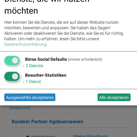
möchten
Hier können Sie die Dienste, die wir auf dieser Website nutzen
möchten, bewerten und anpassen. Sie haben das Sagen!
Aktivieren oder deaktivieren Sie die Dienste, wie Sie es für richtig
halten.
Um mehr zu erfahren, lesen Sie bitte unsere
Datenschutzerklärung
.
ams wafer fab © ams
Börse Social Defaults
(immer erforderlich)
Aktien auf dem Radar:
Bajaj Mobility AG
,
Rosenbauer
,
Andritz
,
↓
2
Dienste
Semperit
,
EuroTeleSites AG
,
Flughafen Wien
,
Porr
,
SBO
,
Athos
Besucher-Statistiken
Immobilien
,
Marinomed Biotech
,
Österreichische Post
,
Wolftank-
Adisa
,
BTV AG
,
BKS Bank Stamm
,
Kapsch TrafficCom
,
Amag
,
↓
1
Dienst
DO&CO
,
CPI Europe AG
,
Telekom Austria
,
UBM
.
Ausgewählte akzeptieren
Alle akzeptieren
(BSN-Hinweis: Lauftext im Original des Aussenders, Titel (immer) und
Bebilderung (oft) durch
boerse-social.com
aus dem Fotoarchiv von
photaq.com
)
Random Partner #goboersewien
Wiener Privatbank