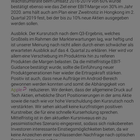
Wachstumsrate beim Umsatz 2016-2019 von 60% wurde
bestätigt ebenso wie das Ziel einer EBIT-Marge von 30% im Jahr
2020. ams hält auch am Plan einer Zweitnotiz in Hongkong im 2.
Quartal 2019 fest, bei der bis zu 10% neue Aktien ausgegeben
werden sollen.
Ausblick. Der Kursrutsch nach dem Q3-Ergebnis, welches
Großteils im Rahmen der Markterwartungen lag, war heftig und
ist unserer Meinung nach nicht allein durch einen schwächer als
erwarteten Ausblick auf das 4. Quartal zu erklären. Hier wird vor
allem eine Verschiebung im Produktmix hin zu reiferen
Produkten die Margen belasten. Da die mittelfristige EBIT-
Guidance bestätigt wurde, sollte die Einführung neuer
Produktgenerationen hier wieder die Ertragskraft stärken.
Positiv ist auch, dass neue Aufträge im Android-Bereich
gewonnen werden konnten und somit die Abhängigkeit von
Ap
ple
reduzieren. Wir denken, dass der allgemeine Druck auf
Tech Aktien, erhebliche Short Positionierungen in der ams Aktie
sowie die nach wie vor hohe Verschuldung den Kursrutsch noch
verstärkten. Wir sehen aktuell keine kurzfristigen positiven
Kurstreiber, die für eine schnelle Kurserholung sprechen.
Mittelfristig ist in den aktuellen Kursniveaus ein zu
pessimistisches Szenario eingepreist, sodass sich risikobereiten
Investoren interessante Einstiegsmöglichkeiten bieten, da wir
keine Anzeichen einer nachlassenden Nachfrage nach optischen