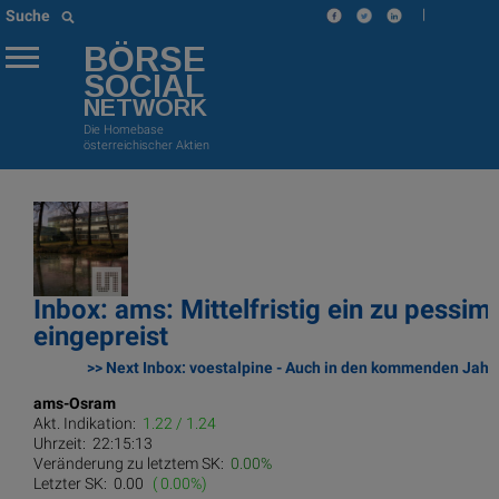
|
Suche
BÖRSE
SOCIAL
NETWORK
Die Homebase
österreichischer Aktien
Inbox: ams: Mittelfristig ein zu pessim
eingepreist
>> Next Inbox: voestalpine - Auch in den kommenden Jahr
ams-Osram
Akt. Indikation:
1.22 / 1.24
Uhrzeit:
22:15:13
Veränderung zu letztem SK:
0.00%
Letzter SK:
0.00
( 0.00%)