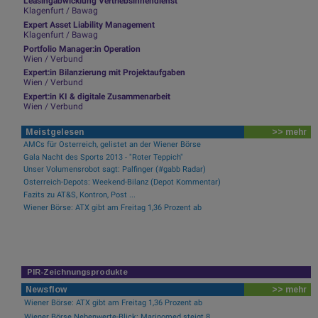
Leasingabwicklung Vertriebsinnendienst
Klagenfurt / Bawag
Expert Asset Liability Management
Klagenfurt / Bawag
Portfolio Manager:in Operation
Wien / Verbund
Expert:in Bilanzierung mit Projektaufgaben
Wien / Verbund
Expert:in KI & digitale Zusammenarbeit
Wien / Verbund
Meistgelesen
>> mehr
AMCs für Österreich, gelistet an der Wiener Börse
Gala Nacht des Sports 2013 - "Roter Teppich"
Unser Volumensrobot sagt: Palfinger (#gabb Radar)
Österreich-Depots: Weekend-Bilanz (Depot Kommentar)
Fazits zu AT&S, Kontron, Post ...
Wiener Börse: ATX gibt am Freitag 1,36 Prozent ab
PIR-Zeichnungsprodukte
Newsflow
>> mehr
Wiener Börse: ATX gibt am Freitag 1,36 Prozent ab
Wiener Börse Nebenwerte-Blick: Marinomed steigt 8...