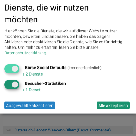
Dienste, die wir nutzen
Latest Blogs
möchten
» Österreich-Depots: Weekend-Bilanz (Depot Kommentar)
» Börsegeschichte 7.8.: Extremes zu Palfinger (Börse Geschichte)
(BörseGes...
Hier können Sie die Dienste, die wir auf dieser Website nutzen
möchten, bewerten und anpassen. Sie haben das Sagen!
» Nachlese: 10 Vokabel, um Asta besser zu verstehen; Stella Langthaler
Aktivieren oder deaktivieren Sie die Dienste, wie Sie es für richtig
(au...
halten.
Um mehr zu erfahren, lesen Sie bitte unsere
» PIR-News: Post, Kontron (Christine Petzwinkler)
Datenschutzerklärung
.
» (Christian Drastil)
» Wiener Börse zu Mittag schwächer: Bajaj Mobility, FACC und Agrana
gesucht
Börse Social Defaults
(immer erforderlich)
» Börse-Inputs auf Spotify zu u.a. Jugend fragt Asta nach dem
↓
2
Dienste
Geschäftsmod...
Besucher-Statistiken
» ATX-Trends: VIG, AT&S, Erste Group, Verbund ...
↓
1
Dienst
» Zehn Vokabeln für ein Börsen-Debüt: Wie Asta sein Geschäftsmodell
erklär...
» Österreich-Depots: Etwas fester (Depot Kommentar)
Ausgewählte akzeptieren
Alle akzeptieren
Österreich-Depots: Weekend-Bilanz (Depot Kommentar)
15:40