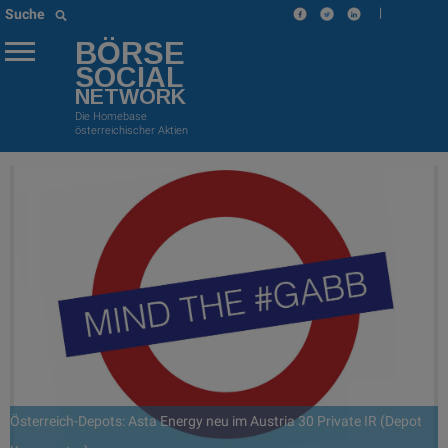
|
Suche
BÖRSE
SOCIAL
NETWORK
Die Homebase
österreichischer Aktien
Österreich-Depots: Asta Energy neu im Austria 30 Private IR (Depot