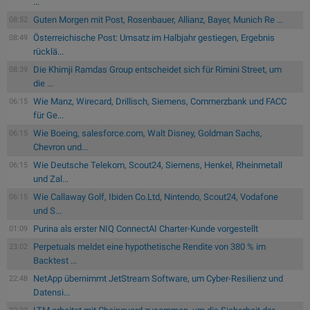
...
Guten Morgen mit Post, Rosenbauer, Allianz, Bayer, Munich Re ...
08:52
Österreichische Post: Umsatz im Halbjahr gestiegen, Ergebnis
08:49
rücklä...
Die Khimji Ramdas Group entscheidet sich für Rimini Street, um
08:39
die ...
Wie Manz, Wirecard, Drillisch, Siemens, Commerzbank und FACC
06:15
für Ge...
Wie Boeing, salesforce.com, Walt Disney, Goldman Sachs,
06:15
Chevron und...
Wie Deutsche Telekom, Scout24, Siemens, Henkel, Rheinmetall
06:15
und Zal...
Wie Callaway Golf, Ibiden Co.Ltd, Nintendo, Scout24, Vodafone
06:15
und S...
Purina als erster NIQ ConnectAI Charter-Kunde vorgestellt
01:09
Perpetuals meldet eine hypothetische Rendite von 380 % im
23:02
Backtest ...
NetApp übernimmt JetStream Software, um Cyber-Resilienz und
22:48
Datensi...