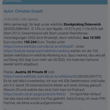
Kommentar)
Autor: Christian Drastil
13.05.2026, 1092 Zeichen
Aktiv gemanagt: So liegt unser wikifolio
Stockpicking Öster­reich
DE000LS9BHW2: -0.13% vs. last #gabb, +5.51% ytd, +126.60% seit
Start 2013. Gesamtstand seit Start unserer Real-Money-
Veranlagungen 2002 (erst Brokerjet, dann wikifolio).
Aus 10.000
Euro wurden
150.244
Euro. Trades unter
https://www.wikifolio.com/de/at/w/wfdrastil1
. Unter
https://boerse-social.com/wikifolio/ranking
werfen wir die 100
besten wikifolios im wikifolio-Ranking aus, dazu meines, das aktuell
auf Rang 362 liegt (von mehr als 30.000). Ich habe bei Verbund
wieder leicht abgebaut.
Passiv:
Austria 30 Private IR
Link:
https://www.wikifolio.com/de/at/w/wf00atat30
DE000LS9VT72.
Es ist seit März investierbar, ich war mit 50k Seedinvestor und habe
am 4.3. damit 29 österreichische Aktien auf einen Schlag gekauft.
Warum 29 und welche das sind, hört man im Podcast:
https://audio-cd.at/page/podcast/8463/
. Im April/Mai-Verlauf
hat das neue wiki schön ins Plus gedreht. Asta Energy ist neuer PIR-
Partner, die Aktie wurde aufgenommen.