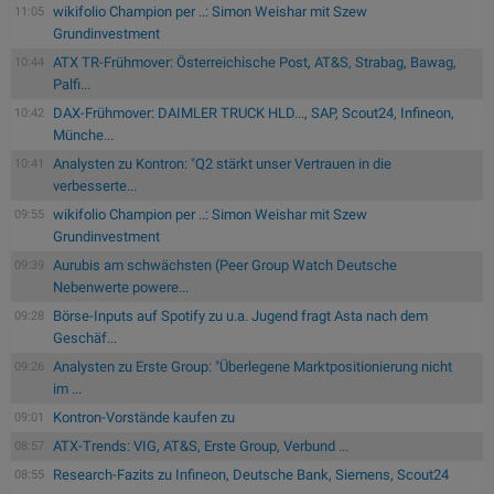
wikifolio Champion per ..: Simon Weishar mit Szew
11:05
Grundinvestment
ATX TR-Frühmover: Österreichische Post, AT&S, Strabag, Bawag,
10:44
Palfi...
DAX-Frühmover: DAIMLER TRUCK HLD..., SAP, Scout24, Infineon,
10:42
Münche...
Analysten zu Kontron: "Q2 stärkt unser Vertrauen in die
10:41
verbesserte...
wikifolio Champion per ..: Simon Weishar mit Szew
09:55
Grundinvestment
Aurubis am schwächsten (Peer Group Watch Deutsche
09:39
Nebenwerte powere...
Börse-Inputs auf Spotify zu u.a. Jugend fragt Asta nach dem
09:28
Geschäf...
Analysten zu Erste Group: "Überlegene Marktpositionierung nicht
09:26
im ...
Kontron-Vorstände kaufen zu
09:01
ATX-Trends: VIG, AT&S, Erste Group, Verbund ...
08:57
Research-Fazits zu Infineon, Deutsche Bank, Siemens, Scout24
08:55