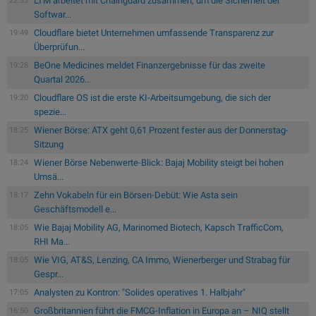
LTM arbeitet mit Chainguard zusammen, um die Sicherheit der
22:33
Softwar...
Cloudflare bietet Unternehmen umfassende Transparenz zur
19:49
Überprüfun...
BeOne Medicines meldet Finanzergebnisse für das zweite
19:28
Quartal 2026...
Cloudflare OS ist die erste KI-Arbeitsumgebung, die sich der
19:20
spezie...
Wiener Börse: ATX geht 0,61 Prozent fester aus der Donnerstag-
18:25
Sitzung
Wiener Börse Nebenwerte-Blick: Bajaj Mobility steigt bei hohen
18:24
Umsä...
Zehn Vokabeln für ein Börsen-Debüt: Wie Asta sein
18:17
Geschäftsmodell e...
Wie Bajaj Mobility AG, Marinomed Biotech, Kapsch TrafficCom,
18:05
RHI Ma...
Wie VIG, AT&S, Lenzing, CA Immo, Wienerberger und Strabag für
18:05
Gespr...
Analysten zu Kontron: "Solides operatives 1. Halbjahr"
17:05
Großbritannien führt die FMCG-Inflation in Europa an – NIQ stellt
16:50