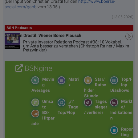
(Der Input von Christian Drastil für den
http://www.boerse-
social.com/gabb
vom 13.05.)
(13.05.2026)
BSN Podcasts
Christian Drastil: Wiener Börse Plausch
Private Investor Relations Podcast #38: 10 Vokabel,
um Asta besser zu verstehen (Christoph Rainer / Maxim
Petzwinkler)
BSNgine
Movin
Matri
Star/
Top/F
g
x
Rutsc
lop
Averages
h der
Diashows
Stunde
Umsa
„n“
Tages
Märkt
tz
Tage
sieger
e/
BS-
Top/Flop
/ verlierer
Indikatione
Hitpar
n
ade
Repor
ting