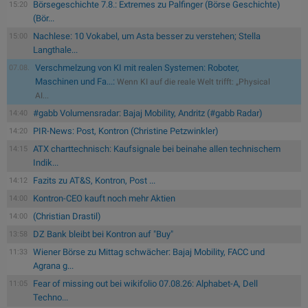
Börsegeschichte 7.8.: Extremes zu Palfinger (Börse Geschichte)
15:20
(Bör...
Nachlese: 10 Vokabel, um Asta besser zu verstehen; Stella
15:00
Langthale...
Verschmelzung von KI mit realen Systemen: Roboter,
07.08.
Maschinen und Fa...:
Wenn KI auf die reale Welt trifft: „Physical
AI...
#gabb Volumensradar: Bajaj Mobility, Andritz (#gabb Radar)
14:40
PIR-News: Post, Kontron (Christine Petzwinkler)
14:20
ATX charttechnisch: Kaufsignale bei beinahe allen technischem
14:15
Indik...
Fazits zu AT&S, Kontron, Post ...
14:12
Kontron-CEO kauft noch mehr Aktien
14:00
(Christian Drastil)
14:00
DZ Bank bleibt bei Kontron auf "Buy"
13:58
Wiener Börse zu Mittag schwächer: Bajaj Mobility, FACC und
11:33
Agrana g...
Fear of missing out bei wikifolio 07.08.26: Alphabet-A, Dell
11:05
Techno...