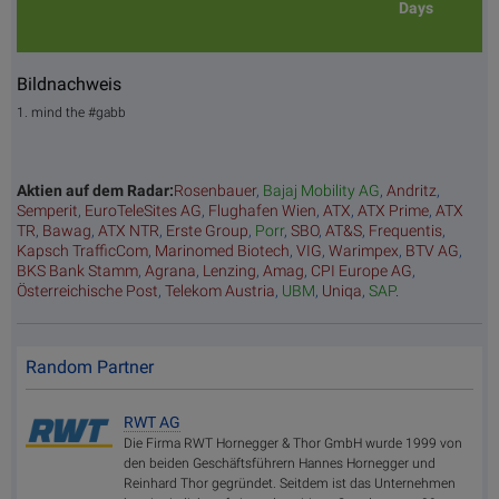
Days
Bildnachweis
1. mind the #gabb
Aktien auf dem Radar:
Rosenbauer
,
Bajaj Mobility AG
,
Andritz
,
Semperit
,
EuroTeleSites AG
,
Flughafen Wien
,
ATX
,
ATX Prime
,
ATX
TR
,
Bawag
,
ATX NTR
,
Erste Group
,
Porr
,
SBO
,
AT&S
,
Frequentis
,
Kapsch TrafficCom
,
Marinomed Biotech
,
VIG
,
Warimpex
,
BTV AG
,
BKS Bank Stamm
,
Agrana
,
Lenzing
,
Amag
,
CPI Europe AG
,
Österreichische Post
,
Telekom Austria
,
UBM
,
Uniqa
,
SAP
.
Random Partner
RWT AG
Die Firma RWT Hornegger & Thor GmbH wurde 1999 von
den beiden Geschäftsführern Hannes Hornegger und
Reinhard Thor gegründet. Seitdem ist das Unternehmen