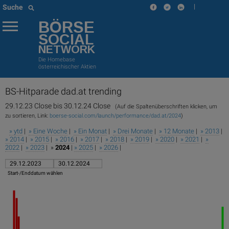
|
Suche
BÖRSE
SOCIAL
NETWORK
Die Homebase
österreichischer Aktien
BS-Hitparade
dad.at trending
29.12.23 Close bis 30.12.24 Close
(Auf die Spaltenüberschriften klicken, um
zu sortieren, Link:
boerse-social.com/launch/performance/dad.at/2024
)
» ytd
|
» Eine Woche
|
» Ein Monat
|
» Drei Monate
|
» 12 Monate
|
» 2013
|
» 2014
|
» 2015
|
» 2016
|
» 2017
|
» 2018
|
» 2019
|
» 2020
|
» 2021
|
»
2022
|
» 2023
| »
2024
|
» 2025
|
» 2026
|
Start-/Enddatum wählen