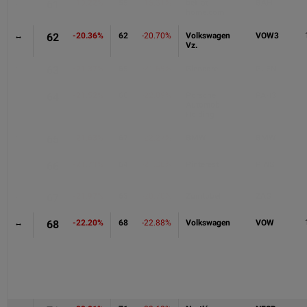
↓
61
-19.22%
55
-15.31%
bet-at-
BAH
home.com
↔
62
-20.36%
62
-20.70%
Volkswagen
VOW3
Vz.
↑
63
-21.37%
65
-21.69%
Glencore
GLEN
↑
64
-21.52%
66
-22.09%
Porsche
PAH3
Automobil
Holding
↑
65
-21.63%
67
-22.27%
BMW
BMW
↓
66
-21.71%
64
-21.30%
Pinterest
PINS
↓
67
-21.97%
63
-20.70%
Zumtobel
ZAG
↔
68
-22.20%
68
-22.88%
Volkswagen
VOW
↑
69
-22.67%
70
-23.20%
EVN
EVN
↓
70
-22.71%
69
-22.94%
Deutsche
PBB
Pfandbriefbank