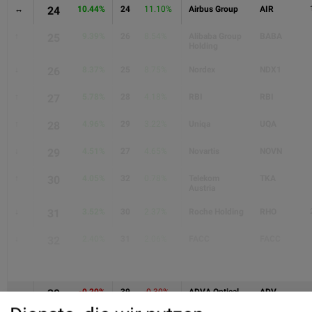
↔
24
10.44%
24
11.10%
Airbus Group
AIR
↑
25
9.39%
26
8.54%
Alibaba Group
BABA
Holding
↓
26
8.37%
25
8.75%
Nordex
NDX1
↑
27
5.78%
28
4.18%
RBI
RBI
↑
28
4.96%
29
3.22%
Uniqa
UQA
↓
29
4.51%
27
4.65%
Novartis
NOVN
↑
30
4.05%
32
0.78%
Telekom
TKA
Austria
↓
31
3.52%
30
2.37%
Roche Holding
RHO
↓
32
2.40%
31
2.06%
FACC
FACC
↔
39
-0.20%
39
-0.30%
ADVA Optical
ADV
Networking