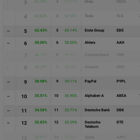
↑
3
65.39%
4
67.01%
Meta
FB2A
↓
4
62.52%
3
67.99%
Tesla
TL0
↔
5
62.43%
5
60.14%
Erste Group
EBS
↔
6
50.00%
6
50.00%
Ahlers
AAH
↑
7
46.14%
8
44.19%
Commerzbank
CBK
↓
8
44.39%
7
45.65%
Amazon
AMZ
↔
9
38.98%
9
39.11%
PayPal
PYPL
↔
10
35.51%
10
36.90%
Alphabet-A
ABEA
↔
11
34.58%
11
33.71%
Deutsche Bank
DBK
↔
12
32.83%
12
33.29%
Deutsche
DTE
Telekom
↑
13
30.07%
14
30.99%
Apple
AAPL