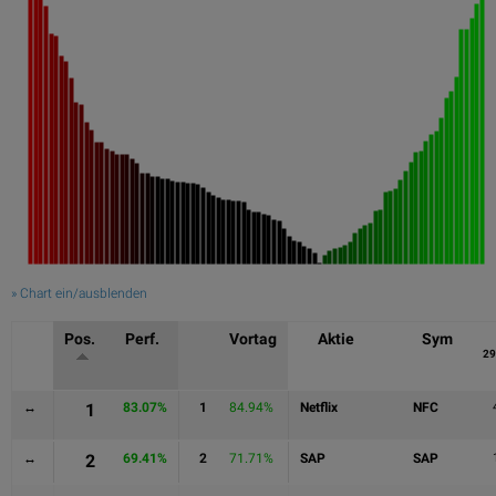
» Chart ein/ausblenden
Pos.
Perf.
Vortag
Aktie
Sym
29
↔
1
83.07%
1
84.94%
Netflix
NFC
↔
2
69.41%
2
71.71%
SAP
SAP