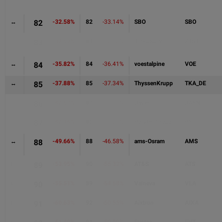
↔
82
-32.58%
82
-33.14%
SBO
SBO
↓
83
-32.59%
81
-32.62%
JinkoSolar
ZJS1
↔
84
-35.82%
84
-36.41%
voestalpine
VOE
↔
85
-37.88%
85
-37.34%
ThyssenKrupp
TKA_DE
↑
86
-42.57%
87
-42.66%
Bayer
BAYN
↓
87
-42.94%
86
-41.23%
Polytec Group
PYT
↔
88
-49.66%
88
-46.58%
ams-Osram
AMS
↑
89
-53.95%
90
-55.32%
AT&S
ATS
↓
90
-55.51%
89
-54.58%
Valneva
VLA
↑
91
-60.63%
92
-60.55%
Aixtron
AIXA