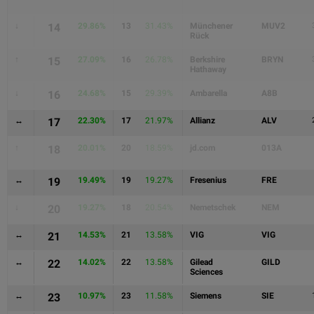
↓
14
29.86%
13
31.43%
Münchener
MUV2
Rück
↑
15
27.09%
16
26.78%
Berkshire
BRYN
Hathaway
↓
16
24.68%
15
29.39%
Ambarella
A8B
↔
17
22.30%
17
21.97%
Allianz
ALV
↑
18
20.01%
20
18.59%
jd.com
013A
↔
19
19.49%
19
19.27%
Fresenius
FRE
↓
20
19.27%
18
20.54%
Nemetschek
NEM
↔
21
14.53%
21
13.58%
VIG
VIG
↔
22
14.02%
22
13.58%
Gilead
GILD
Sciences
↔
23
10.97%
23
11.58%
Siemens
SIE