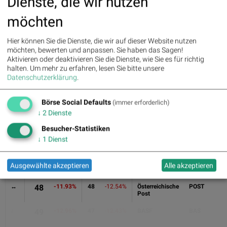
Dienste, die wir nutzen
↔
40
-2.91%
40
-2.88%
Merck KGaA
MRK
möchten
↔
41
-4.24%
41
-4.20%
NetEase
NEH
Hier können Sie die Dienste, die wir auf dieser Website nutzen
möchten, bewerten und anpassen. Sie haben das Sagen!
↑
42
-4.76%
44
-7.14%
Rocket Internet
RKET
Aktivieren oder deaktivieren Sie die Dienste, wie Sie es für richtig
halten.
Um mehr zu erfahren, lesen Sie bitte unsere
↓
43
-5.88%
42
-5.88%
WCM
WCMK
Datenschutzerklärung
.
Beteiligungs-
und ...
Börse Social Defaults
(immer erforderlich)
↓
44
-6.11%
43
-6.41%
OMV
OMV
↓
2
Dienste
↔
45
-7.45%
45
-7.41%
E.ON
EOAN
Besucher-Statistiken
↓
1
Dienst
↔
46
-9.51%
46
-9.97%
Amgen
AMGN
Ausgewählte akzeptieren
Alle akzeptieren
↑
47
-11.38%
50
-13.10%
Wienerberger
WIE
↔
48
-11.93%
48
-12.54%
Österreichische
POST
Post
↓
49
-12.96%
47
-12.43%
BASF
BAS