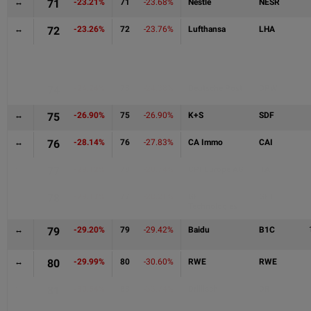
↔
71
-23.21%
71
-23.68%
Nestlé
NESR
↔
72
-23.26%
72
-23.76%
Lufthansa
LHA
↑
73
-24.16%
74
-25.23%
Vipshop
1VPA
↓
74
-24.24%
73
-24.38%
Deutsche Post
DPW
↔
75
-26.90%
75
-26.90%
K+S
SDF
↔
76
-28.14%
76
-27.83%
CA Immo
CAI
↑
77
-29.12%
78
-28.74%
CPI Europe AG
IIA
↓
78
-29.17%
77
-28.21%
GFT
GFT
Technologies
↔
79
-29.20%
79
-29.42%
Baidu
B1C
↔
80
-29.99%
80
-30.60%
RWE
RWE
↑
81
-30.54%
83
-33.74%
Drillisch
DRI