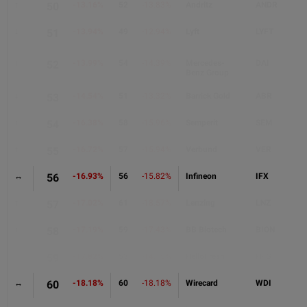
↑
50
-13.16%
52
-13.83%
Andritz
ANDR
↓
51
-13.94%
49
-12.94%
Lyft
LYFT
↑
52
-13.99%
54
-14.39%
Mercedes-
DAI
Benz Group
↓
53
-14.54%
51
-13.32%
Barrick Gold
ABR
↑
54
-16.38%
58
-15.96%
Semperit
SEM
↑
55
-16.72%
57
-15.94%
Verbund
VER
↔
56
-16.93%
56
-15.82%
Infineon
IFX
↑
57
-17.02%
61
-18.57%
Lenzing
LNZ
↑
58
-17.19%
59
-17.43%
BB Biotech
BION
↓
59
-17.82%
53
-14.15%
HelloFresh
HFG
↔
60
-18.18%
60
-18.18%
Wirecard
WDI